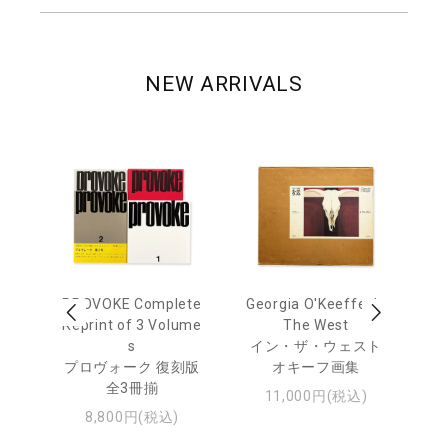
NEW ARRIVALS
 Ja
PROVOKE Complete
Georgia O'Keeffe: In
Ha
urn
Reprint of 3 Volume
The West
te
s
イン・ザ・ウェスト
日
プロヴォーク 復刻版
オキーフ画集
・ジ
全3冊揃
11,000円(税込)
8,800円(税込)