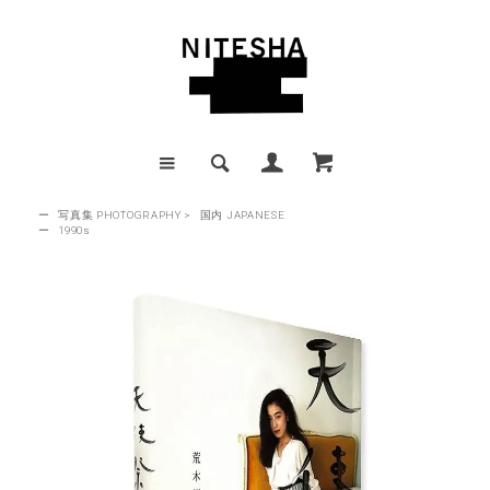
ー
写真集 PHOTOGRAPHY
>
国内 JAPANESE
ー
1990s