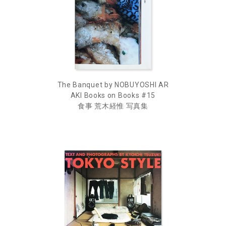
The Banquet by NOBUYOSHI AR
AKI Books on Books #15
食事 荒木経惟 写真集