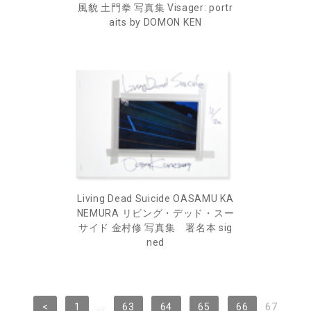
風貌 土門拳 写真集 Visager: portr
aits by DOMON KEN
Living Dead Suicide OASAMU KA
NEMURA リビング・デッド・スー
サイド 金村修 写真集 署名本 sig
ned
<
1
...
63
64
65
66
67