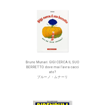
Bruno Munari: GIGI CERCA IL SUO
BERRETTO dove mai l'avra cacci
ato?
ブルーノ・ムナーリ