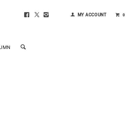
MY ACCOUNT
0
UMN