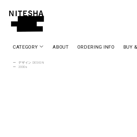
CATEGORY
ABOUT
ORDERING INFO
BUY &
ー
デザイン DESIGN
ー
2000s