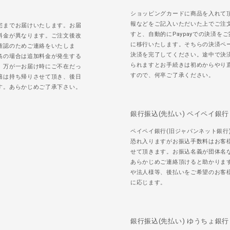
ショッピングカードに商品を入れて
報などをご記入いただいた上でご注
宅までお届けいたします。お届
すと、自動的にPaypayでの決済を
料金が異なります。ご注文後改
に移行いたします。そちらの決済ペ
確認のためご連絡をいたしま
決済を完了してください。途中で決
島の場合は追加料金が発生する
られますとお手続きは初めからやり
。万が一お届け時にご不在だっ
すので、何卒ご了承ください。
籍は持ち帰りさせて頂き、後日
す。あらかじめご了承下さい。
銀行振込(先払い) ペイペイ銀行
ペイペイ銀行(旧ジャパンネット銀行
恐れ入りますがお振込手数料はお客
せて頂きます。お振込名義が団体名
あらかじめご連絡頂けると助かりま
や法人様等、後払いをご希望のお客
に応じます。
銀行振込(先払い) ゆうちょ銀行