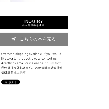
INQUIRY
再入荷連絡を希望
こちらの本を売る
Overseas shipping available. If you would
like to order the book please contact us
directly by email or via online
inquiry form
.
我們提供海外郵寄服務。若您欲購書請直接來
信或填寫
線上表單