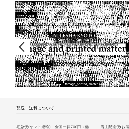
配送・送料について
宅急便(ヤマト運輸) 全国一律700円（離
店主配達便(お