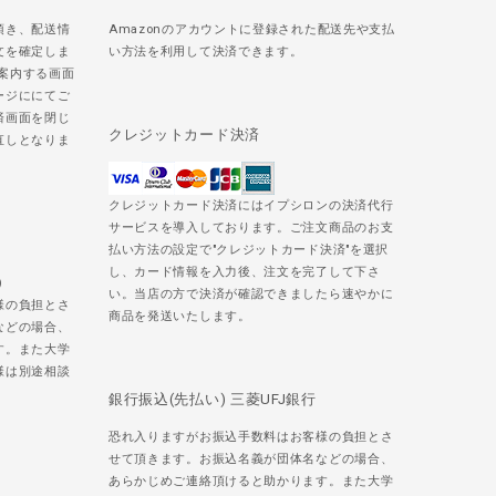
頂き、配送情
Amazonのアカウントに登録された配送先や支払
文を確定しま
い方法を利用して決済できます。
ご案内する画面
ージににてご
済画面を閉じ
クレジットカード決済
直しとなりま
クレジットカード決済にはイプシロンの決済代行
サービスを導入しております。ご注文商品のお支
払い方法の設定で"クレジットカード決済"を選択
し、カード情報を入力後、注文を完了して下さ
)
い。当店の方で決済が確認できましたら速やかに
様の負担とさ
商品を発送いたします。
などの場合、
す。また大学
様は別途相談
銀行振込(先払い) 三菱UFJ銀行
恐れ入りますがお振込手数料はお客様の負担とさ
せて頂きます。お振込名義が団体名などの場合、
あらかじめご連絡頂けると助かります。また大学