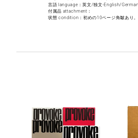
言語 language：英文/独文-English/Germa
付属品 attachment：
状態 condition：初めの10ページ角皺あり。/some w