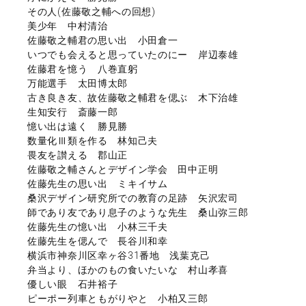
その人(佐藤敬之輔への回想)
美少年 中村清治
佐藤敬之輔君の思い出 小田倉一
いつでも会えると思っていたのにー 岸辺泰雄
佐藤君を憶う 八巻直躬
万能選手 太田博太郎
古き良き友、故佐藤敬之輔君を偲ぶ 木下治雄
生知安行 斎藤一郎
憶い出は遠く 勝見勝
数量化Ⅲ類を作る 林知己夫
畏友を讃える 郡山正
佐藤敬之輔さんとデザイン学会 田中正明
佐藤先生の思い出 ミキイサム
桑沢デザイン研究所での教育の足跡 矢沢宏司
師であり友であり息子のような先生 桑山弥三郎
佐藤先生の憶い出 小林三千夫
佐藤先生を偲んで 長谷川和幸
横浜市神奈川区幸ヶ谷31番地 浅葉克己
弁当より、ほかのもの食いたいな 村山孝喜
優しい眼 石井裕子
ピーポー列車ともがりやと 小柏又三郎