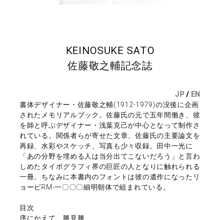
KEINOSUKE SATO
佐藤敬之輔記念誌
JP
/
EN
書体デザイナー・佐藤敬之輔(1912-1979)の没後に企画
されたメモリアルブック。佐藤氏の元で五年間働き、彼
を師と呼ぶデザイナー・浅葉克己が中心となって制作さ
れている。関係者らが寄せた文章、佐藤氏の主要論文を
再録、水彩やスケッチ、写真も少々収録。田中一光に
「あの分野を埋める人は当分出てこないだろう」と言わ
しめたタイポグラフィ界の巨匠の人となりに触れられる
一冊。ちなみに本書内のフォントは彼の遺作になったリ
ョービRM-一〇〇〇細明朝体で組まれている。
目次
序にかえて 勝見勝