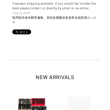
Overseas shipping available. If you would like to order the
book please contact us directly by email or via online
inquiry form
.
我們提供海外郵寄服務。若您欲購書請直接來信或填寫
線上表
單
NEW ARRIVALS