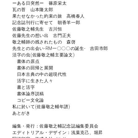
ーある日突然ー 篠原栄太
瓦の苔 山本隆太郎
果たせなかった約束の旅 高橋春人
記念誌刊行に寄せて 朝香羊一郎
佐藤敬之輔先生 古川恒
佐藤先生の想い出 古門正夫
敬之輔師の残されたもの 森啓
先生との出会い-RM一〇〇〇の誕生- 吉田市郎
活字の虫(佐藤敬之輔主要論文)
書体の原点
書体の回帰と展開
日本古典の中の超現代性
活字に生きた人々
書と活字
書体論序説稿
コピー文化論
私に於いて(佐藤敬之輔年譜)
あとがき
編集・発行：佐藤敬之輔記念誌編集委員会
エディトリアル・デザイン：浅葉克己、堀昇