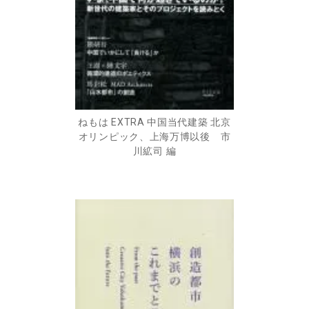
ねもは EXTRA 中国当代建築 北京
オリンピック、上海万博以後 市
川絋司 編