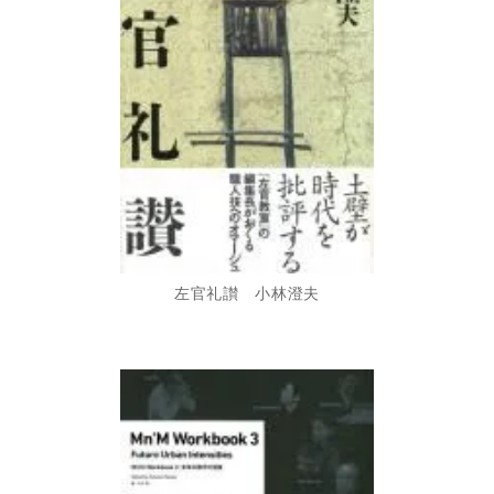
左官礼讃 小林澄夫