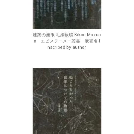
建築の無限 毛綱毅曠 Kikou Mozun
a エピステーメー叢書 献署名 I
nscribed by author