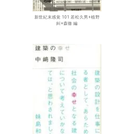
新世紀末感覚 101 若松久男+植野
糾+森徹 編