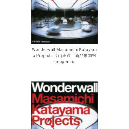
Wonderwall Masamichi Katayam
a Projects 片山正通 新品未開封
unopened