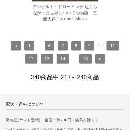
アンビルト・ドローイング 起こら
なかった世界についての物語 三
浦丈典 Takenori Miura
<
1
...
6
7
8
9
10
11
12
13
14
...
15
>
340商品中 217～240商品
配送・送料について
宅急便(ヤマト運輸) 全国一律700円（離島を除く）
沖縄など離島への配送は別途追加料金(1万円以上の送料無料適用外)が必要と