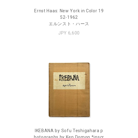
Ernst Haas: New York in Color 19
52-1962
エルンスト・ハース
JPY 6,600
IKEBANA by Sofu Teshigahara p
hotographs by Ken Domon *inscr