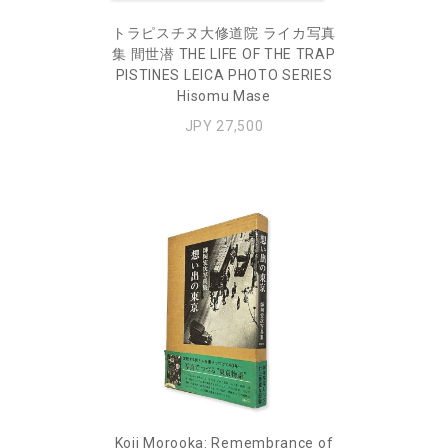
トラピスチヌ大修道院 ライカ写真
集 間世潜 THE LIFE OF THE TRAP
PISTINES LEICA PHOTO SERIES
Hisomu Mase
JPY 27,500
Koji Morooka: Remembrance of