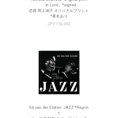
「In Love」*signed
恋路 岡上淑子 オリジナルプリント
*署名あり
JPY 110,000
Ed van der Elsken: JAZZ *Reprin
t