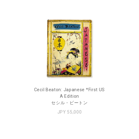
Cecil Beaton: Japanese *First US
A Edition
セシル・ビートン
JPY 55,000