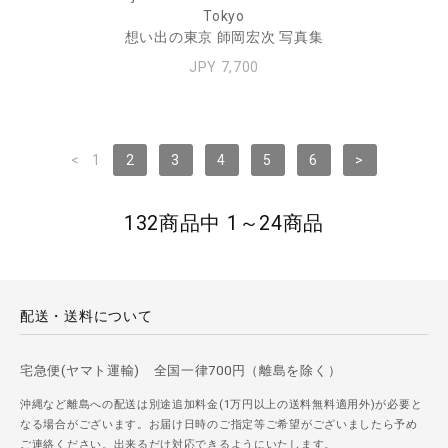
Tokyo
想い出の東京 師岡宏次 写真集
JPY 7,700
<
1
2
3
4
5
6
>
132商品中 1～24商品
配送・送料について
宅急便(ヤマト運輸) 全国一律700円（離島を除く）
沖縄など離島への配送は別途追加料金(1万円以上の送料無料適用外)が必要と
なる場合がございます。お届け日時のご指定等ご希望がございましたら予め
ご連絡ください。出来るだけ対応できるようにいたします。