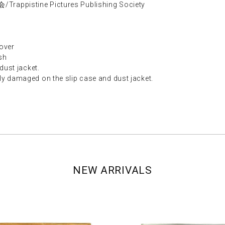
stine Pictures Publishing Society
ver
sh
st jacket.
aged on the slip case and dust jacket.
NEW ARRIVALS