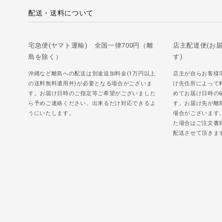
配送・送料について
宅急便(ヤマト運輸) 全国一律700円（離
店主配達便(お
島を除く）
す)
沖縄など離島への配送は別途追加料金(1万円以上
店主が自らお客様
の送料無料適用外)が必要となる場合がございま
け先住所によって
す。お届け日時のご指定等ご希望がございました
めてお届け日時の
ら予めご連絡ください。出来るだけ対応できるよ
す。お届け先が離
うにいたします。
場合がございます
た場合はご注文書
配送させて頂きま