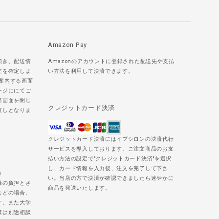
Amazon Pay
頂き、配送情
Amazonのアカウントに登録された配送先や支払
文を確定しま
い方法を利用して決済できます。
ご案内する画面
ージににてご
済画面を閉じ
クレジットカード決済
直しとなりま
クレジットカード決済にはイプシロンの決済代行
サービスを導入しております。ご注文商品のお支
払い方法の設定で"クレジットカード決済"を選択
し、カード情報を入力後、注文を完了して下さ
)
い。当店の方で決済が確認できましたら速やかに
様の負担とさ
商品を発送いたします。
などの場合、
す。また大学
様は別途相談