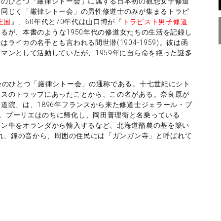
会のひとつ「厳律シトー会」に属する日本初の観想女子修道
。同じく「厳律シトー会」の男性修道士のみが集まるトラピ
王国
』、60年代と70年代は山口博が『
トラピスト男子修道
るが、本書のような1950年代の修道女たちの生活を記録し
イカの名手とも言われる間世潜(1904-1959)。彼は函
マンとして活動していたが、1959年に自ら命を絶った謎多
会のひとつ「厳律シトー会」の通称である。十七世紀にシト
ンスのトラップにあったことから、この名がある。奈良原が
道院」は、1896年フランスから来た修道士ジェラール・プ
創設された。プーリエはのちに帰化し、岡田普理衛と名乗っている
イン牛をオランダから輸入するなど、北海道酪農の基を築い
られ、鐘の音から、周囲の住民には「ガンガン寺」と呼ばれて