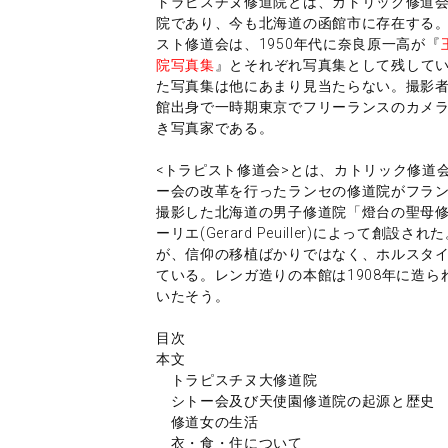
トラピスチヌ修道院とは、カトリック修道
院であり、今も北海道の函館市に存在する
スト修道会は、1950年代に奈良原一高が『
院写真集
』とそれぞれ写真集として残してい
た写真集は他にあまり見当たらない。撮影者はラ
館出身で一時期東京でフリーランスのカメラ
き写真家である。
<トラピスト修道会>とは、カトリック修道
ー会の改革を行ったランセの修道院がフラ
撮影した北海道の男子修道院「燈台の聖母修
ーリエ(Gerard Peuiller)によって
が、信仰の移植ばかりではなく、ホルスタ
ている。レンガ造りの本館は1908年に造
いたそう。
目次
本文
トラピスチヌ大修道院
シトー会及び天使園修道院の起源と歴史
修道女の生活
衣・食・住について