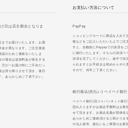
お支払い方法について
届け日は店主都合となりま
PayPay
ショッピングカードに商品を入れて
報などをご記入いただいた上でご注
宅までお届けいたします。お届
すと、自動的にPaypayでの決済を
料金が異なります。ご注文後改
に移行いたします。そちらの決済ペ
確認のためご連絡をいたしま
決済を完了してください。途中で決
島の場合は追加料金が発生する
られますとお手続きは初めからやり
。万が一お届け時にご不在だっ
すので、何卒ご了承ください。
籍は持ち帰りさせて頂き、後日
す。あらかじめご了承下さい。
銀行振込(先払い) ペイペイ銀行
ペイペイ銀行(旧ジャパンネット銀行
恐れ入りますがお振込手数料はお客
せて頂きます。お振込名義が団体名
あらかじめご連絡頂けると助かりま
や法人様等、後払いをご希望のお客