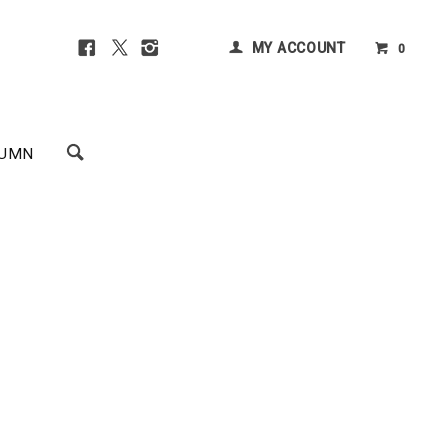
MY ACCOUNT
0
UMN