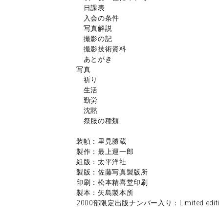
日課表
入会の条件
写真解説
撮影の記
撮影技術資料
あとがき
写真
祈り
生活
勤労
沈黙
祭服の種類
装幀：里見勝蔵
製作：最上運一郎
組版：太平洋社
製版：佐藤写真製版所
印刷：松本精喜堂印刷
製本：矢島製本所
2000部限定出版ナンバー入り：Limited edition o