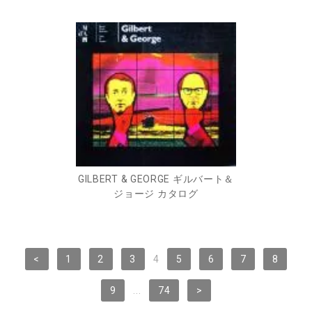
GILBERT & GEORGE ギルバート＆
ジョージ カタログ
<
1
2
3
4
5
6
7
8
9
...
74
>