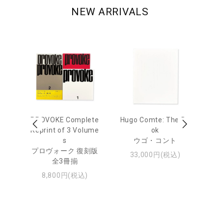
NEW ARRIVALS
age
PROVOKE Complete
Hugo Comte: The Bo
M
 20
Reprint of 3 Volume
ok
Th
s
ウゴ・コント
ジュ
プロヴォーク 復刻版
33,000円(税込)
全3冊揃
8,800円(税込)