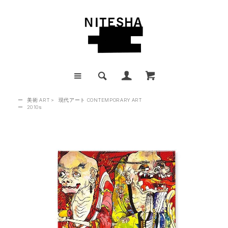
ー
美術 ART
>
現代アート CONTEMPORARY ART
ー
2010s