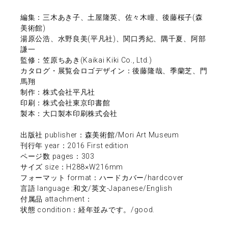
編集：三木あき子、土屋隆英、佐々木瞳、後藤桜子(森
美術館)
湯原公浩、水野良美(平凡社)、関口秀紀、隅千夏、阿部
謙一
監修：笠原ちあき(Kaikai Kiki Co., Ltd.)
カタログ・展覧会ロゴデザイン：後藤隆哉、季蘭芝、門
馬翔
制作：株式会社平凡社
印刷：株式会社東京印書館
製本：大口製本印刷株式会社
出版社 publisher：森美術館/Mori Art Museum
刊行年 year：2016 First edition
ページ数 pages：303
サイズ size：H288×W216mm
フォーマット format：ハードカバー/hardcover
言語 language :和文/英文-Japanese/English
付属品 attachment：
状態 condition：経年並みです。/good.