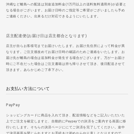
沖縄など離島への配送は別途追加料金(1万円以上の送料無料適用外)が必要と
なる場合がございます。お届け日時のご指定等ご希望がございましたら予め
ご連絡ください。出来るだけ対応できるようにいたします。
店主配達便(お届け日は店主都合となります)
店主が自らお客様宅までお届けいたします。お届け先住所によって料金が異
なります。ご注文後改めてお届け日時の確認のためご連絡をいたします。お
届け先が離島の場合は追加料金が発生する場合がございます。万が一お届け
時にご不在だった場合はご注文書籍は持ち帰りさせて頂き、後日配送させて
頂きます。あらかじめご了承下さい。
お支払い方法について
PayPay
ショッピングカードに商品を入れて頂き、配送情報などをご記入いただいた
上でご注文を確定しますと、自動的にPaypayでの決済をご案内する画面に移
行いたします。そちらの決済ページににてご決済を完了してください。途中
で決済画面を閉じられますとお手続きは初めからやり直しとなりますので、