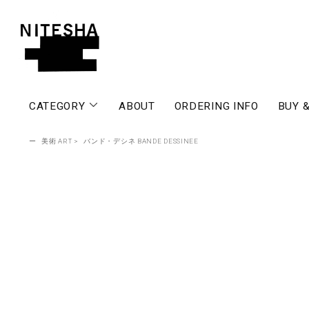
CATEGORY
ABOUT
ORDERING INFO
BUY &
ー
美術 ART
>
バンド・デシネ BANDE DESSINEE