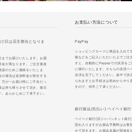
お支払い方法について
届け日は店主都合となりま
PayPay
ショッピングカードに商品を入れて
報などをご記入いただいた上でご注
宅までお届けいたします。お届
すと、自動的にPaypayでの決済を
料金が異なります。ご注文後改
に移行いたします。そちらの決済ペ
確認のためご連絡をいたしま
決済を完了してください。途中で決
島の場合は追加料金が発生する
られますとお手続きは初めからやり
。万が一お届け時にご不在だっ
すので、何卒ご了承ください。
籍は持ち帰りさせて頂き、後日
す。あらかじめご了承下さい。
銀行振込(先払い) ペイペイ銀行
ペイペイ銀行(旧ジャパンネット銀行
恐れ入りますがお振込手数料はお客
せて頂きます。お振込名義が団体名