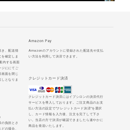
Amazon Pay
頂き、配送情
Amazonのアカウントに登録された配送先や支払
文を確定しま
い方法を利用して決済できます。
ご案内する画面
ージににてご
済画面を閉じ
クレジットカード決済
直しとなりま
クレジットカード決済にはイプシロンの決済代行
サービスを導入しております。ご注文商品のお支
払い方法の設定で"クレジットカード決済"を選択
し、カード情報を入力後、注文を完了して下さ
)
い。当店の方で決済が確認できましたら速やかに
様の負担とさ
商品を発送いたします。
などの場合、