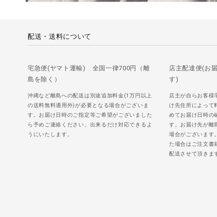
配送・送料について
宅急便(ヤマト運輸) 全国一律700円（離
店主配達便(お
島を除く）
す)
沖縄など離島への配送は別途追加料金(1万円以上
店主が自らお客様
の送料無料適用外)が必要となる場合がございま
け先住所によって
す。お届け日時のご指定等ご希望がございました
めてお届け日時の
ら予めご連絡ください。出来るだけ対応できるよ
す。お届け先が離
うにいたします。
場合がございます
た場合はご注文書
配送させて頂きま