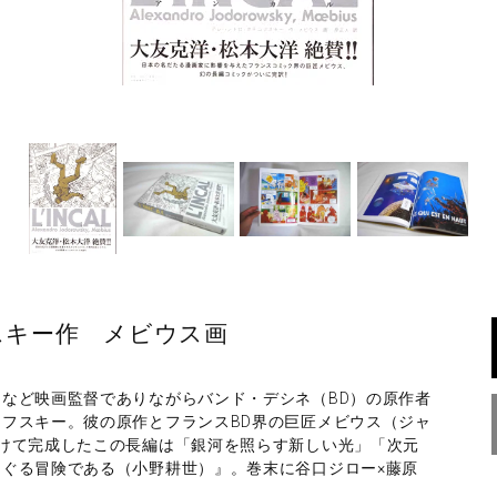
ロフスキー作 メビウス画
など映画監督でありながらバンド・デシネ（BD）の原作者
フスキー。彼の原作とフランスBD界の巨匠メビウス（ジャ
けて完成したこの長編は「銀河を照らす新しい光」「次元
ぐる冒険である（小野耕世）』。巻末に谷口ジロー×藤原
。