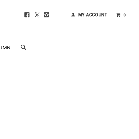
MY ACCOUNT
0
UMN