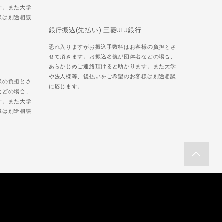
す。また大学
様は別途相談
銀行振込(先払い) 三菱UFJ銀行
恐れ入りますがお振込手数料はお客様の負担とさ
せて頂きます。お振込名義が団体名などの場合、
あらかじめご連絡頂けると助かります。また大学
や法人様等、後払いをご希望のお客様は別途相談
様の負担とさ
に応じます。
などの場合、
す。また大学
様は別途相談