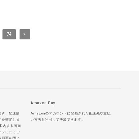
74
>
Amazon Pay
頂き、配送情
Amazonのアカウントに登録された配送先や支払
文を確定しま
い方法を利用して決済できます。
ご案内する画面
ージににてご
済画面を閉じ