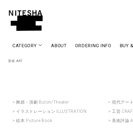
CATEGORY
ABOUT
ORDERING INFO
BUY &
美術 ART
> 舞踏・演劇 Butoh/Theater
> 現代アート 
> イラストレーション ILLUSTRATION
> 工芸 CRA
> 絵本 Picture Book
> 美術評論 AR