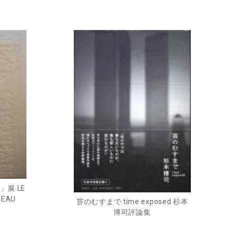
展 LE
TEAU
苔のむすまで time exposed 杉本
博司評論集