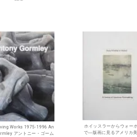
ホイッスラーからウォー
oving Works 1975-1996 An
で―版画に見るアメリカ美
 Gormley アントニー・ゴーム