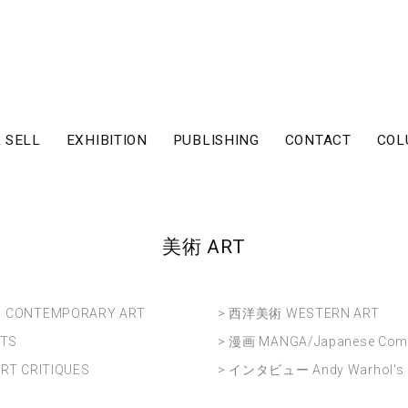
 SELL
EXHIBITION
PUBLISHING
CONTACT
COL
美術 ART
CONTEMPORARY ART
> 西洋美術 WESTERN ART
FTS
> 漫画 MANGA/Japanese Com
T CRITIQUES
> インタビュー Andy Warhol's I