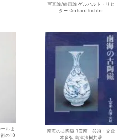
写真論/絵画論 ゲルハルト・リヒ
ター Gerhard Richter
ホールま
南海の古陶磁 1安南・呉須・交趾
術の10
本多弘 島津法樹共著