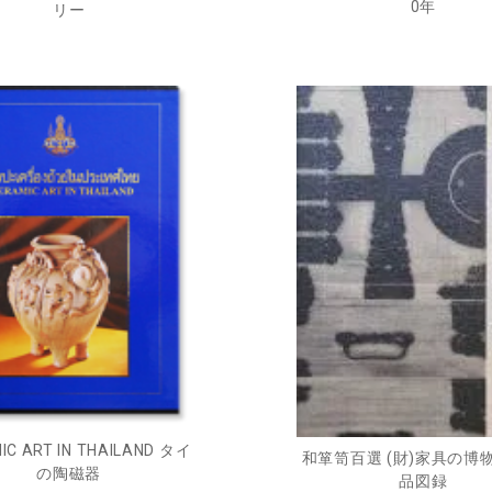
0年
リー
IC ART IN THAILAND タイ
和箪笥百選 (財)家具の博
の陶磁器
品図録