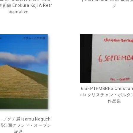
館 Enokura Koji A Retr
グ
ospective
6 SEPTEMBRES Christian
ski クリスチャン・ボル
作品集
ノグチ展 Isamu Noguchi
沼公園グランド・オープン
記念