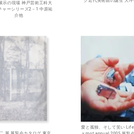
ク近代美術館の誕生 大
展示の現場 神戸芸術工科大
チャーシリーズ2－1 中原祐
介他
愛と孤独、そして笑い Life a
二 展 展覧会カタログ 東京
y mot annual 2005 