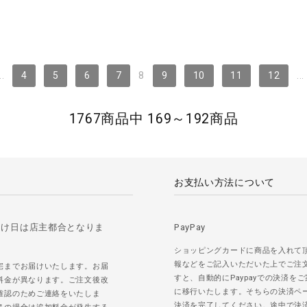
..
4
5
6
7
8
9
10
11
12
...
1767商品中 169～192商品
お支払い方法について
届け日は店主都合となりま
PayPay
ショッピングカードに商品を入れて
報などをご記入いただいた上でご注
宅までお届けいたします。お届
すと、自動的にPaypayでの決済を
料金が異なります。ご注文後改
に移行いたします。そちらの決済ペ
確認のためご連絡をいたしま
決済を完了してください。途中で決