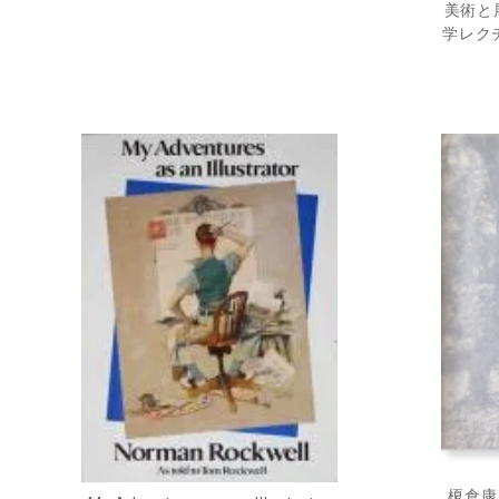
美術と
学レク
榎倉康