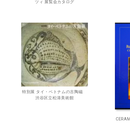
ツィ 展覧会カタログ
特別展 タイ・ベトナムの古陶磁
渋谷区立松濤美術館
CERAM