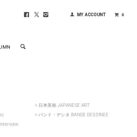
MY ACCOUNT
0
UMN
> 日本美術 JAPANESE ART
ic
> バンド・デシネ BANDE DESSINEE
nterview