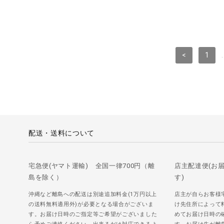
<
1
.
配送・送料について
宅急便(ヤマト運輸) 全国一律700円（離
店主配達便(お
島を除く）
す)
沖縄など離島への配送は別途追加料金(1万円以上
店主が自らお客様
の送料無料適用外)が必要となる場合がございま
け先住所によって
す。お届け日時のご指定等ご希望がございました
めてお届け日時の