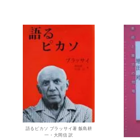
語るピカソ ブラッサイ著 飯島耕
一・大岡信 訳