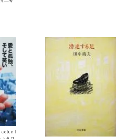
坪健二著
ctuall
展覧会カタロ