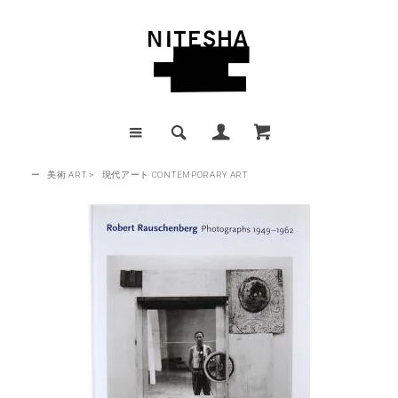
ー
美術 ART
>
現代アート CONTEMPORARY ART