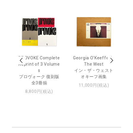
out
PROVOKE Complete
Georgia O'Keeffe: In
Ha
Reprint of 3 Volume
The West
te
トゥ
s
イン・ザ・ウェスト
プロヴォーク 復刻版
オキーフ画集
全3冊揃
11,000円(税込)
8,800円(税込)