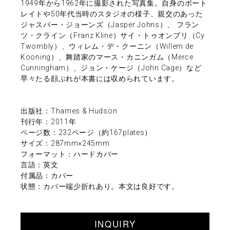
1949年から1962年に撮影された写真集。自身のポート
レイトや50年代当時のスタジオの様子、親交のあった
ジャスパー・ジョーンズ（Jasper Johns）、 フラン
ツ・クライン（Franz Kline）サイ・トゥオンブリ（Cy
Twombly）、ウィレム・デ・クーニン（Willem de
Kooning）、舞踏家のマース・カニンガム（Merce
Cunningham）、ジョン・ケージ（John Cage）など
早々たる顔ぶれが本書には収められています。
出版社：Thames & Hudson
刊行年：2011年
ページ数：232ページ（約167plates）
サイズ：287mm×245mm
フォーマット：ハードカバー
言語：英文
付属品：カバー
状態：カバー端少折れあり。本文は良好です。
INQUIRY