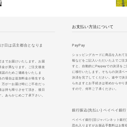
お支払い方法について
届け日は店主都合となりま
PayPay
ショッピングカードに商品を入れて
報などをご記入いただいた上でご注
宅までお届けいたします。お届
すと、自動的にPaypayでの決済を
料金が異なります。ご注文後改
に移行いたします。そちらの決済ペ
確認のためご連絡をいたしま
決済を完了してください。途中で決
島の場合は追加料金が発生する
られますとお手続きは初めからやり
。万が一お届け時にご不在だっ
すので、何卒ご了承ください。
籍は持ち帰りさせて頂き、後日
す。あらかじめご了承下さい。
銀行振込(先払い) ペイペイ銀行
ペイペイ銀行(旧ジャパンネット銀行
恐れ入りますがお振込手数料はお客