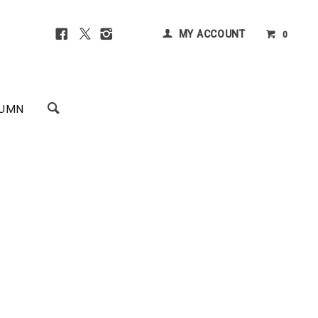
MY ACCOUNT
0
UMN