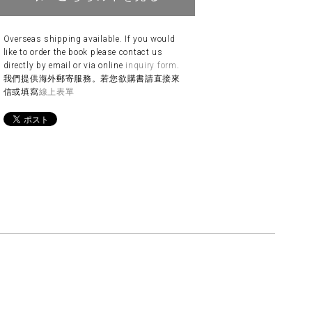
Overseas shipping available. If you would
like to order the book please contact us
directly by email or via online
inquiry form
.
我們提供海外郵寄服務。若您欲購書請直接來
信或填寫
線上表單