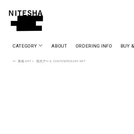
CATEGORY
ABOUT
ORDERING INFO
BUY &
ー
美術 ART
>
現代アート CONTEMPORARY ART