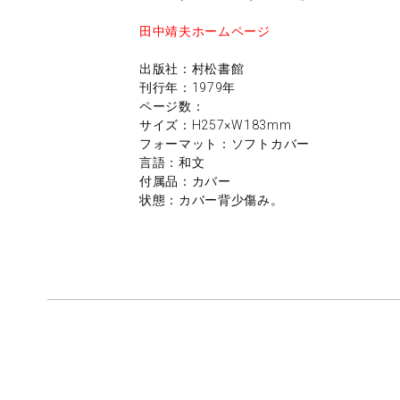
田中靖夫ホームページ
出版社：村松書館
刊行年：1979年
ページ数：
サイズ：H257×W183mm
フォーマット：ソフトカバー
言語：和文
付属品：カバー
状態：カバー背少傷み。