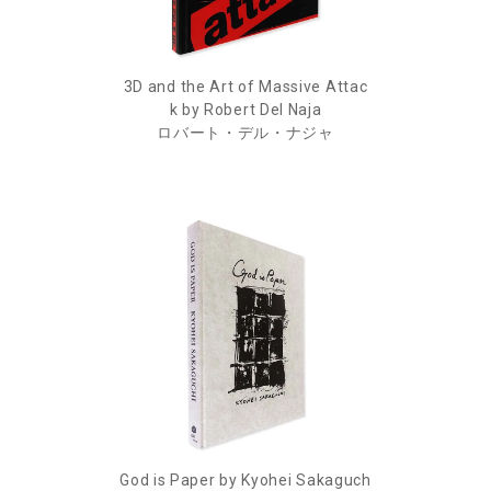
3D and the Art of Massive Attac
k by Robert Del Naja
ロバート・デル・ナジャ
God is Paper by Kyohei Sakaguch