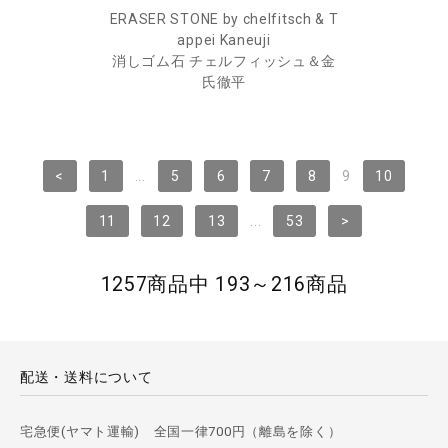
ERASER STONE by chelfitsch & T
appei Kaneuji
消しゴム石 チェルフィッシュ＆金
氏徹平
<
1
...
5
6
7
8
9
10
11
12
13
...
53
>
1257商品中 193～216商品
配送・送料について
宅急便(ヤマト運輸) 全国一律700円（離島を除く）