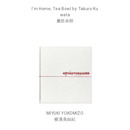
I'm Home, Tea Bowl by Takuro Ku
wata
桑田卓郎
MIYUKI YOKOMIZO
横溝美由紀