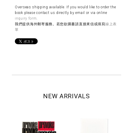
Overseas shipping available. If you would like to order the
book please contact us directly by email or via online
inquiry form
.
我們提供海外郵寄服務。若您欲購書請直接來信或填寫
線上表
單
NEW ARRIVALS