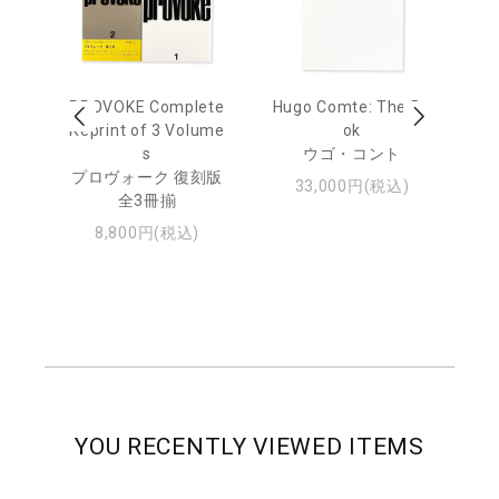
age
PROVOKE Complete
Hugo Comte: The Bo
M
 20
Reprint of 3 Volume
ok
Th
s
ウゴ・コント
ジュ
プロヴォーク 復刻版
33,000円(税込)
全3冊揃
8,800円(税込)
YOU RECENTLY VIEWED ITEMS