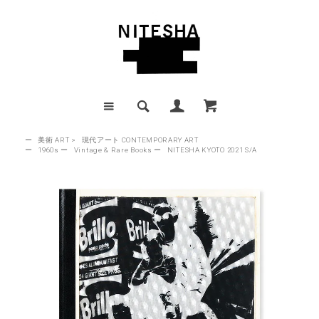
ー
美術 ART
>
現代アート CONTEMPORARY ART
ー
1960s
ー
Vintage & Rare Books
ー
NITESHA KYOTO 2021 S/A