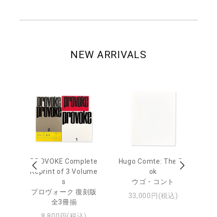
NEW ARRIVALS
age
PROVOKE Complete
Hugo Comte: The Bo
M
 20
Reprint of 3 Volume
ok
Th
s
ウゴ・コント
ジュ
プロヴォーク 復刻版
33,000円(税込)
全3冊揃
8,800円(税込)