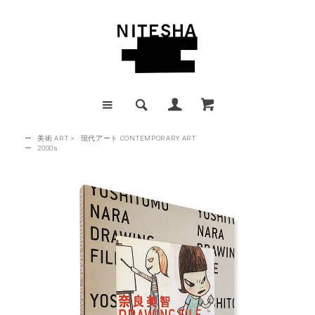
ー
美術 ART
>
現代アート CONTEMPORARY ART
ー
2000s