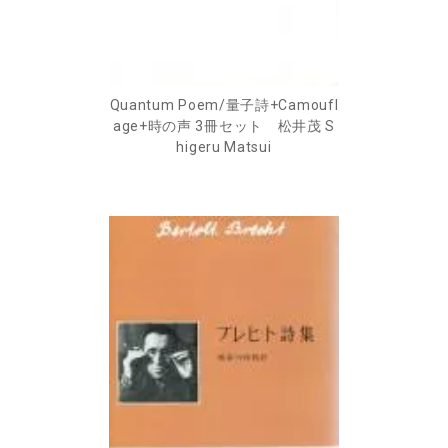
Quantum Poem/量子詩+Camoufl
age+時の声 3冊セット 松井茂 S
higeru Matsui