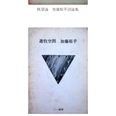
眺望論 加藤郁乎詩論集