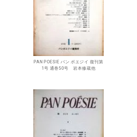
PAN POESIE パン ポエジイ 復刊第
1号 通巻50号 岩本修蔵他