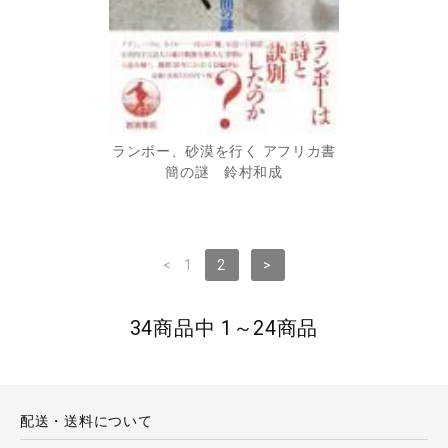
ランボー、砂漠を行く アフリカ書
簡の謎 鈴村和成
<
1
2
>
34商品中 1～24商品
配送・送料について