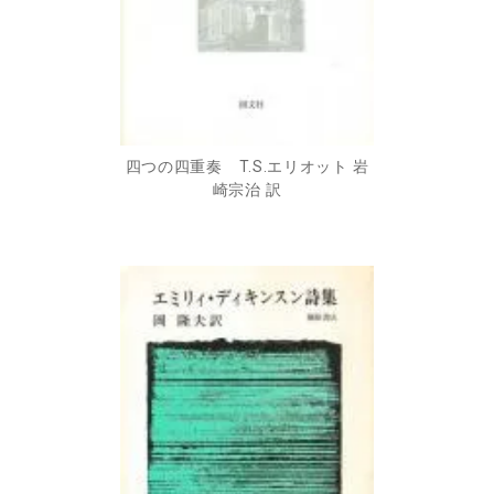
四つの四重奏 T.S.エリオット 岩
崎宗治 訳