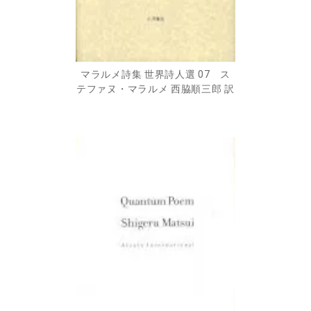
マラルメ詩集 世界詩人選 07 ス
テファヌ・マラルメ 西脇順三郎 訳