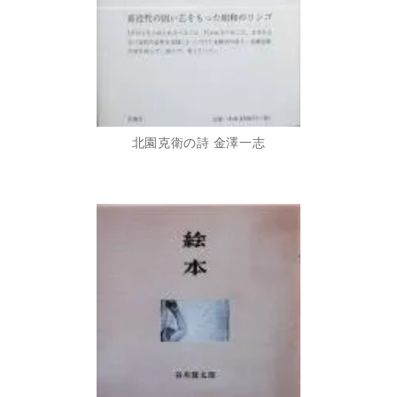
北園克衛の詩 金澤一志