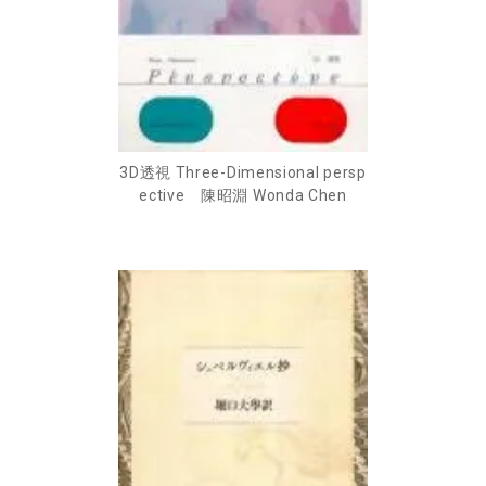
3D透視 Three-Dimensional persp
ective 陳昭淵 Wonda Chen