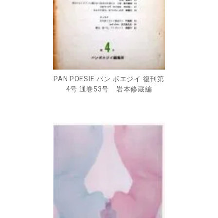
PAN POESIE パン ポエジイ 復刊第
4号 通巻53号 岩本修蔵編