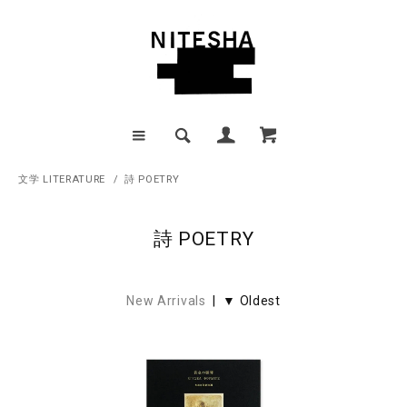
文学 LITERATURE
/
詩 POETRY
詩 POETRY
New Arrivals
| ▼ Oldest