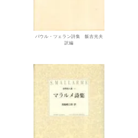
パウル・ツェラン詩集 飯吉光夫
訳編