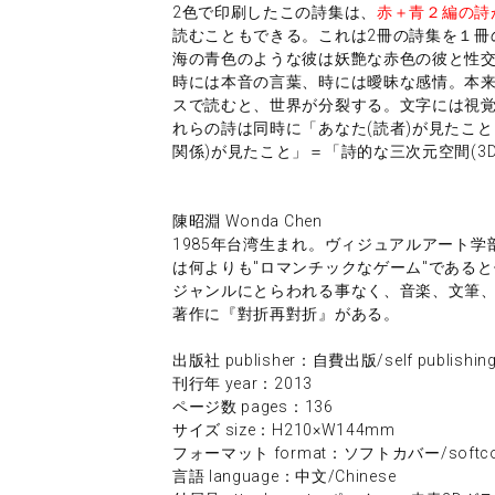
2色で印刷したこの詩集は、
赤＋青２編の詩
読むこともできる。これは2冊の詩集を１冊
海の青色のような彼は妖艶な赤色の彼と性
時には本音の言葉、時には曖昧な感情。本来
スで読むと、世界が分裂する。文字には視
れらの詩は同時に「あなた(読者)が見たこと
関係)が見たこと」＝「詩的な三次元空間(3
陳昭淵 Wonda Chen
1985年台湾生まれ。ヴィジュアルアート
は何よりも"ロマンチックなゲーム"である
ジャンルにとらわれる事なく、音楽、文筆
著作に『對折再對折』がある。
出版社 publisher：自費出版/self publishin
刊行年 year：2013
ページ数 pages：136
サイズ size：H210×W144mm
フォーマット format：ソフトカバー/softco
言語 language：中文/Chinese