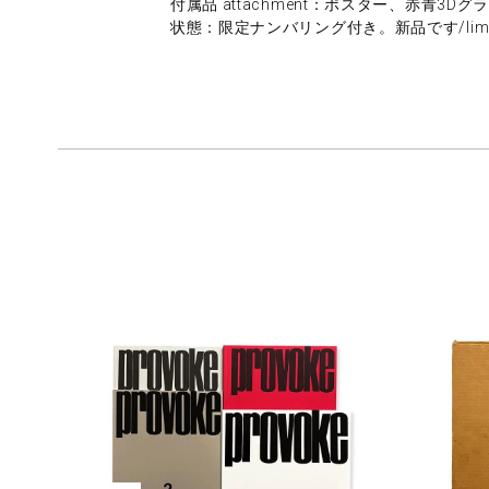
付属品 attachment：ポスター、赤青3Dグラス/p
状態：限定ナンバリング付き。新品です/limited 