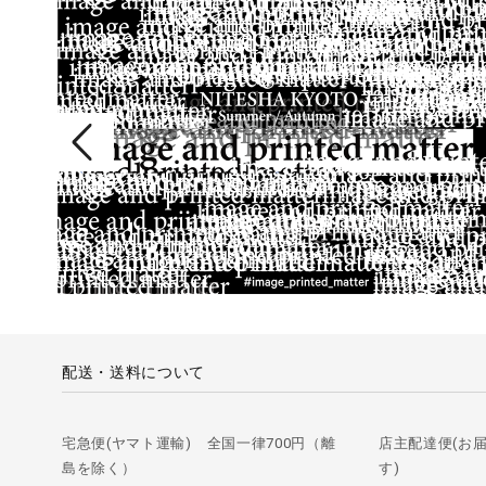
配送・送料について
宅急便(ヤマト運輸) 全国一律700円（離
店主配達便(お
島を除く）
す)