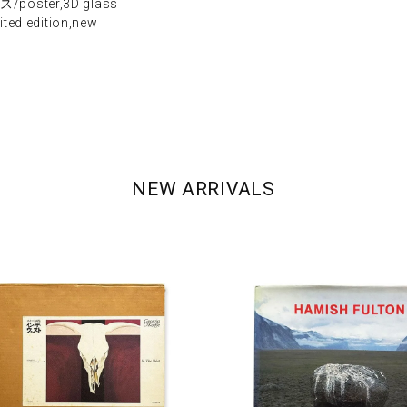
oster,3D glass
edition,new
NEW ARRIVALS