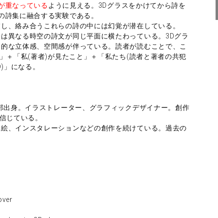
が重なっている
ように見える。3Dグラスをかけてから詩を
の詩集に融合する実験である。
交し、絡み合うこれらの詩の中には幻覚が潜在している。
は異なる時空の詩文が同じ平面に横たわっている。3Dグラ
覚的な立体感、空間感が伴っている。読者が読むことで、こ
」＋「私(著者)が見たこと」＋「私たち(読者と著者の共犯
D)」になる。
学部出身。イラストレーター、グラフィックデザイナー。創作
と信じている。
、絵、インスタレーションなどの創作を続けている。過去の
g
ver