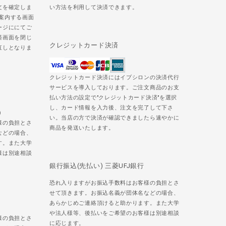
文を確定しま
い方法を利用して決済できます。
ご案内する画面
ージににてご
済画面を閉じ
クレジットカード決済
直しとなりま
クレジットカード決済にはイプシロンの決済代行
サービスを導入しております。ご注文商品のお支
払い方法の設定で"クレジットカード決済"を選択
し、カード情報を入力後、注文を完了して下さ
)
い。当店の方で決済が確認できましたら速やかに
様の負担とさ
商品を発送いたします。
などの場合、
す。また大学
様は別途相談
銀行振込(先払い) 三菱UFJ銀行
恐れ入りますがお振込手数料はお客様の負担とさ
せて頂きます。お振込名義が団体名などの場合、
あらかじめご連絡頂けると助かります。また大学
や法人様等、後払いをご希望のお客様は別途相談
様の負担とさ
に応じます。