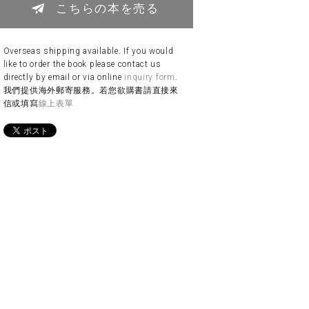
こちらの本を売る
Overseas shipping available. If you would
like to order the book please contact us
directly by email or via online
inquiry form
.
我們提供海外郵寄服務。若您欲購書請直接來
信或填寫
線上表單