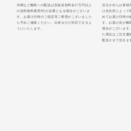
沖縄など離島への配送は別途追加料金(1万円以上
店主が自らお客様
の送料無料適用外)が必要となる場合がございま
け先住所によって
す。お届け日時のご指定等ご希望がございました
めてお届け日時の
ら予めご連絡ください。出来るだけ対応できるよ
す。お届け先が離
うにいたします。
場合がございます
た場合はご注文書
配送させて頂きま