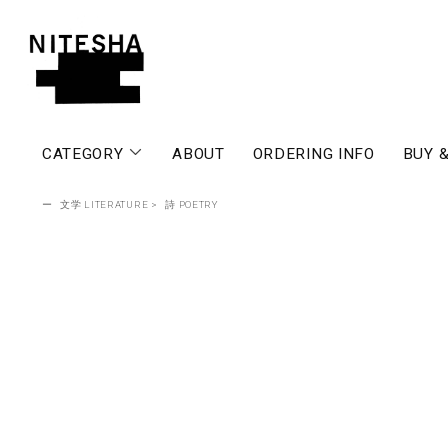
CATEGORY
ABOUT
ORDERING INFO
BUY &
ー
文学 LITERATURE
>
詩 POETRY