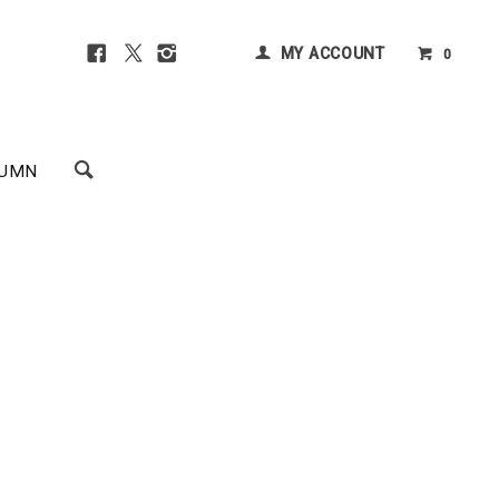
MY ACCOUNT
0
UMN