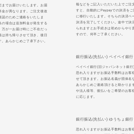
報などをご記入いただいた上でご注
宅までお届けいたします。お届
すと、自動的にPaypayでの決済を
料金が異なります。ご注文後改
に移行いたします。そちらの決済ペ
確認のためご連絡をいたしま
決済を完了してください。途中で決
島の場合は追加料金が発生する
られますとお手続きは初めからやり
。万が一お届け時にご不在だっ
すので、何卒ご了承ください。
籍は持ち帰りさせて頂き、後日
す。あらかじめご了承下さい。
銀行振込(先払い) ペイペイ銀行
ペイペイ銀行(旧ジャパンネット銀行
恐れ入りますがお振込手数料はお客
せて頂きます。お振込名義が団体名
あらかじめご連絡頂けると助かりま
や法人様等、後払いをご希望のお客
に応じます。
銀行振込(先払い) ゆうちょ銀行
恐れ入りますがお振込手数料はお客