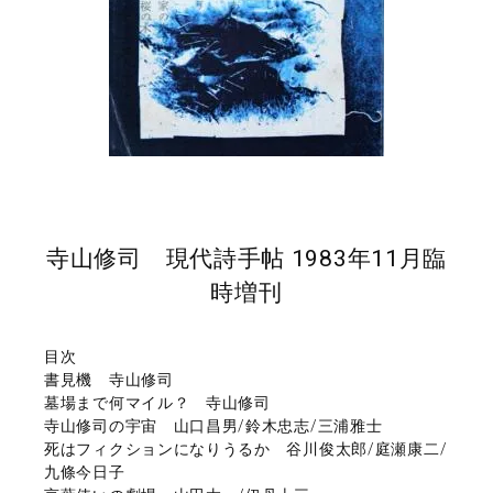
寺山修司 現代詩手帖 1983年11月臨
時増刊
目次
書見機 寺山修司
墓場まで何マイル？ 寺山修司
寺山修司の宇宙 山口昌男/鈴木忠志/三浦雅士
死はフィクションになりうるか 谷川俊太郎/庭瀬康二/
九條今日子