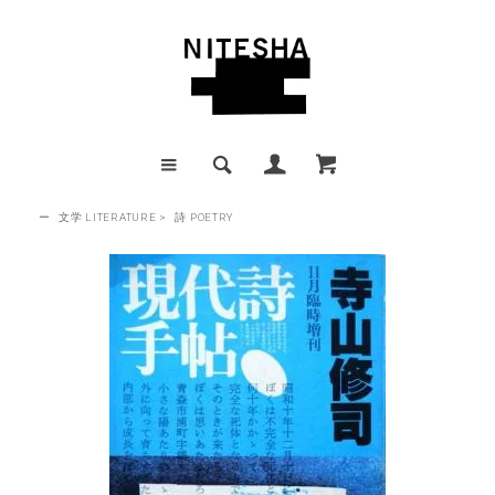
ー
文学 LITERATURE
>
詩 POETRY