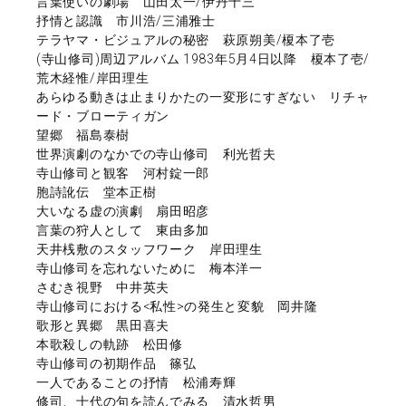
言葉使いの劇場 山田太一/伊丹十三
抒情と認識 市川浩/三浦雅士
テラヤマ・ビジュアルの秘密 萩原朔美/榎本了壱
(寺山修司)周辺アルバム 1983年5月4日以降 榎本了壱/
荒木経惟/岸田理生
あらゆる動きは止まりかたの一変形にすぎない リチャ
ード・ブローティガン
望郷 福島泰樹
世界演劇のなかでの寺山修司 利光哲夫
寺山修司と観客 河村錠一郎
胞詩訛伝 堂本正樹
大いなる虚の演劇 扇田昭彦
言葉の狩人として 東由多加
天井桟敷のスタッフワーク 岸田理生
寺山修司を忘れないために 梅本洋一
さむき視野 中井英夫
寺山修司における<私性>の発生と変貌 岡井隆
歌形と異郷 黒田喜夫
本歌殺しの軌跡 松田修
寺山修司の初期作品 篠弘
一人であることの抒情 松浦寿輝
修司、十代の句を読んでみる 清水哲男