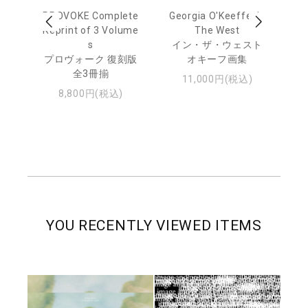
 Ja
PROVOKE Complete
Georgia O'Keeffe: In
Ha
urn
Reprint of 3 Volume
The West
te
s
イン・ザ・ウェスト
日
プロヴォーク 復刻版
オキーフ画集
・ジ
全3冊揃
11,000円(税込)
8,800円(税込)
YOU RECENTLY VIEWED ITEMS