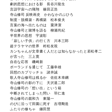
劇的思想における影 長谷川龍生
言語宇宙への飛翔 篠田正浩
寺山修司 反映画史 かわなかのぶひろ
制度・脱構築・再構築 松本俊夫
言葉の海へ出たものは 粟津潔
寺山修司と賭博を語る 柳瀬尚紀
半世界の思想 宇波彰
「寂しい子供」の行く方 川本三郎
超テラヤマの世界 村松友視
カンちゃんが文章書く人だとは知らなかったと若松孝二
が言った 三上寛
自在な応答 磯崎新
ポーランドを通じて 工藤幸雄
回想のカプリッチョ 諸井誠
歌人寺山修司は残るか 佐佐木幸綱
寺山修司の影の下に 天沢退二郎
寺山修司の「想い出」という箱
中断されてしまった問い 羽仁進
寺山修司の親和力 東陽一
のびに沿って田園に死す 吉増剛造
ふたりの修ちゃ 鎌田慧