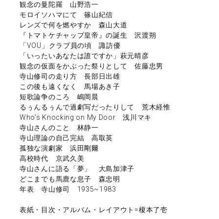
観念の曼陀羅 山野浩一
モロイソハマにて 篠山紀信
レンズで何を燃やすか 森山大道
『トマトケチャップ皇帝』の誕生 沢渡朔
「VOU」クラブ員の頃 諏訪優
「いったいあなたは誰ですか」萩元晴彦
観念の仮面をかぶった祭りとして 佐藤忠男
寺山修司の走り方 長部日出雄
この後も遠くなく 馬場あき子
短歌論争のころ 嶋岡晨
るぅんるぅんで過劇写だったりして 荒木経惟
Who's Knocking on My Door 浅川マキ
寺山さんのこと 林静一
寺山理論の自己完結 高取英
孤独な演劇家 浜田剛爾
高校時代 京武久美
寺山さんに語る「夢」 大島加津子
どこまでも馬鹿な息子 森忠明
年表 寺山修司 1935~1983
表紙・目次・アルバム・レイアウト=榎本了壱