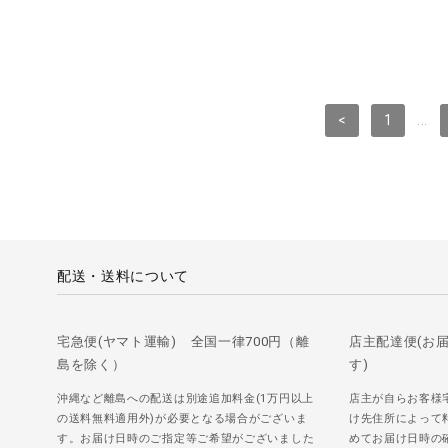
<
1
...
配送・送料について
宅急便(ヤマト運輸) 全国一律700円（離
店主配達便(お
島を除く）
す)
沖縄など離島への配送は別途追加料金(1万円以上
店主が自らお客様
の送料無料適用外)が必要となる場合がございま
け先住所によって
す。お届け日時のご指定等ご希望がございました
めてお届け日時の