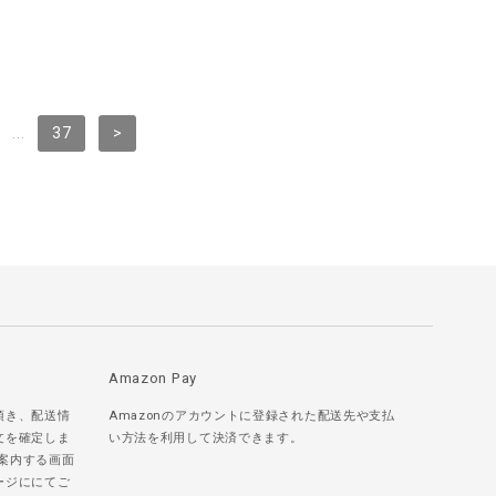
...
37
>
Amazon Pay
頂き、配送情
Amazonのアカウントに登録された配送先や支払
文を確定しま
い方法を利用して決済できます。
ご案内する画面
ージににてご