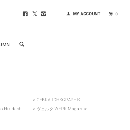
MY ACCOUNT
0
UMN
> GEBRAUCHSGRAPHIK
Hikidashi
> ヴェルク WERK Magazine