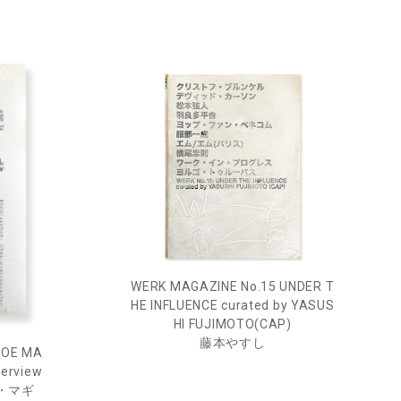
WERK MAGAZINE No.15 UNDER T
HE INFLUENCE curated by YASUS
HI FUJIMOTO(CAP)
藤本やすし
JOE MA
terview
ョー・マギ