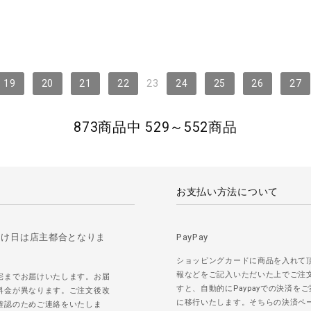
19
20
21
22
23
24
25
26
27
873商品中 529～552商品
お支払い方法について
届け日は店主都合となりま
PayPay
ショッピングカードに商品を入れて
報などをご記入いただいた上でご注
宅までお届けいたします。お届
すと、自動的にPaypayでの決済を
料金が異なります。ご注文後改
に移行いたします。そちらの決済ペ
確認のためご連絡をいたしま