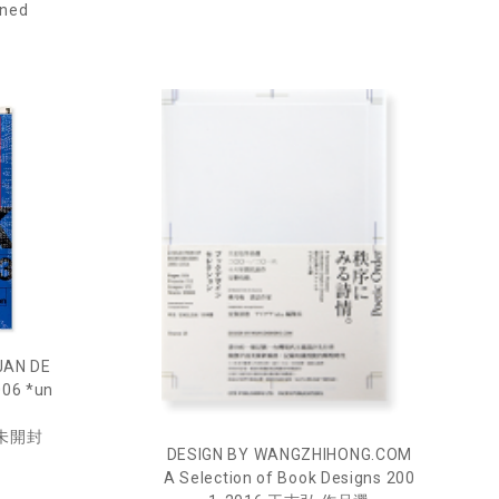
ned
JAN DE
06 *un
未開封
DESIGN BY WANGZHIHONG.COM
A Selection of Book Designs 200