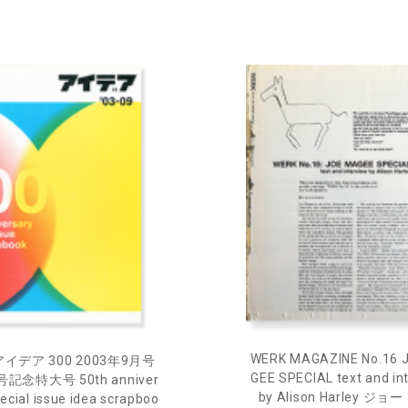
WERK MAGAZINE No.16 
 アイデア 300 2003年9月号
GEE SPECIAL text and in
記念特大号 50th anniver
by Alison Harley ジ
ecial issue idea scrapboo