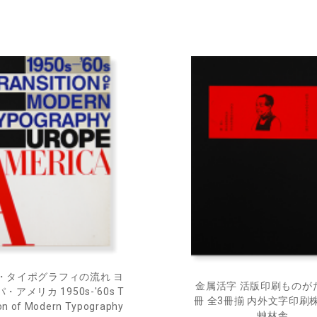
・タイポグラフィの流れ ヨ
金属活字 活版印刷ものが
・アメリカ 1950s-'60s T
冊 全3冊揃 内外文字印刷
ion of Modern Typography
艸林舎