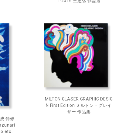
1-2016 王志弘 作品選
MILTON GLASER GRAPHIC DESIG
N First Edition ミルトン・グレイ
ザー 作品集
一成 仲條
azunari
o etc..