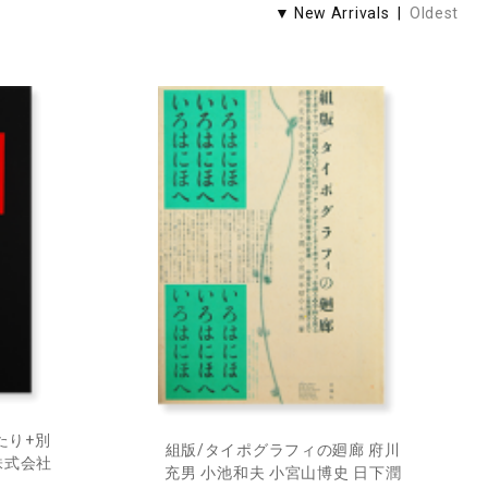
▼ New Arrivals |
Oldest
たり+別
組版/タイポグラフィの廻廊 府川
株式会社
充男 小池和夫 小宮山博史 日下潤