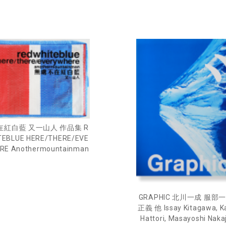
紅白藍 又一山人 作品集 R
TEBLUE HERE/THERE/EVE
RE Anothermountainman
GRAPHIC 北川一成 服部
正義 他 Issay Kitagawa, K
Hattori, Masayoshi Nakaj