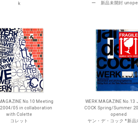
ー 新品未開封 unope
k
MAGAZINE No.10 Meeting
WERK MAGAZINE No.13 
2004/05 in collaboration
COCK Spring/Summer 20
with Colette
opened
コレット
ヤン・デ・コック *新品