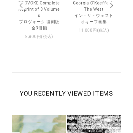
out
PROVOKE Complete
Georgia O'Keeffe: In
Ha
Reprint of 3 Volume
The West
te
トゥ
s
イン・ザ・ウェスト
プロヴォーク 復刻版
オキーフ画集
全3冊揃
11,000円(税込)
8,800円(税込)
YOU RECENTLY VIEWED ITEMS