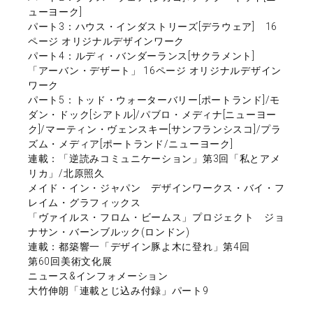
ューヨーク]
パート3：ハウス・インダストリーズ[デラウェア] 16
ページ オリジナルデザインワーク
パート4：ルディ・バンダーランス[サクラメント]
「アーバン・デザート」 16ページ オリジナルデザイン
ワーク
パート5：トッド・ウォーターバリー[ポートランド]/モ
ダン・ドック[シアトル]/パブロ・メディナ[ニューヨー
ク]/マーティン・ヴェンスキー[サンフランシスコ]/プラ
ズム・メディア[ポートランド/ニューヨーク]
連載：「逆読みコミュニケーション」第3回「私とアメ
リカ」/北原照久
メイド・イン・ジャパン デザインワークス・バイ・フ
レイム・グラフィックス
「ヴァイルス・フロム・ビームス」プロジェクト ジョ
ナサン・バーンブルック(ロンドン)
連載：都築響一「デザイン豚よ木に登れ」第4回
第60回美術文化展
ニュース&インフォメーション
大竹伸朗「連載とじ込み付録」パート9