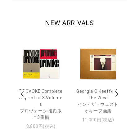
NEW ARRIVALS
 Ja
PROVOKE Complete
Georgia O'Keeffe: In
Ha
urn
Reprint of 3 Volume
The West
te
s
イン・ザ・ウェスト
日
プロヴォーク 復刻版
オキーフ画集
・ジ
全3冊揃
11,000円(税込)
8,800円(税込)