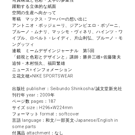
躍動する立体的な紙面
空間の生産へ向かって
寄稿 マックス・フーバーの想い出に
アントニオ・ボッジェーリ、ジアンピエロ・ボゾーニ、
ブルーノ・ムナリ、マッシモ・ヴィネリ、ハインツ・ワ
イブル、ロベルト・レイディ、片山利弘、ブルーノ・モ
ングッツィ
連載 ミームデザインジャーナル 第5回
「錯視と色彩とデザインと」講師：勝井三雄+佐藤隆夫
追悼・木村恒久、福田繁雄
ニュース+インフォメーション
立花文穂×NIKE SPORTSWEAR
出版社 publisher：Seibundo Shinkosha/誠文堂新光社
刊行年 year：2009年
ページ数 pages：187
サイズ size：H296×W224mm
フォーマット format：softcover
言語 language：和文/一部英文-Japanese/English in
some parts
付属品 attachment：なし