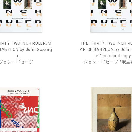
HIRTY TWO INCH RULER/M
THE THIRTY TWO INCH R
BABYLON by John Gossag
AP OF BABYLON by John
e
e *inscribed copy
ジョン・ゴセージ
ジョン・ゴセージ *献呈