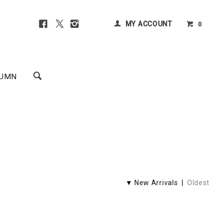
MY ACCOUNT
0
UMN
▼ New Arrivals |
Oldest