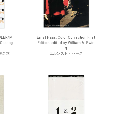
ULER/M
Ernst Haas: Color Correction First
 Gossag
Edition edited by William A. Ewin
g
署名本
エルンスト・ハース