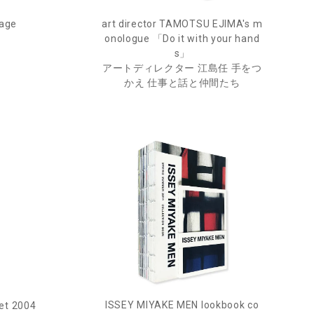
age
art director TAMOTSU EJIMA's m
onologue 「Do it with your hand
s」
アートディレクター 江島任 手をつ
かえ 仕事と話と仲間たち
ISSEY MIYAKE MEN lookbook co
et 2004