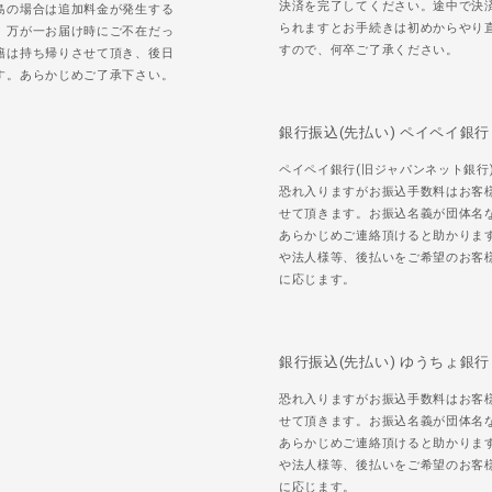
決済を完了してください。途中で決
島の場合は追加料金が発生する
られますとお手続きは初めからやり
。万が一お届け時にご不在だっ
すので、何卒ご了承ください。
籍は持ち帰りさせて頂き、後日
す。あらかじめご了承下さい。
銀行振込(先払い) ペイペイ銀行
ペイペイ銀行(旧ジャパンネット銀行
恐れ入りますがお振込手数料はお客
せて頂きます。お振込名義が団体名
あらかじめご連絡頂けると助かりま
や法人様等、後払いをご希望のお客
に応じます。
銀行振込(先払い) ゆうちょ銀行
恐れ入りますがお振込手数料はお客
せて頂きます。お振込名義が団体名
あらかじめご連絡頂けると助かりま
や法人様等、後払いをご希望のお客
に応じます。