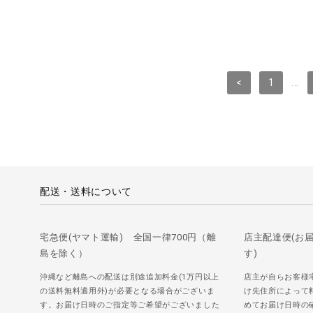
<
1
...
配送・送料について
宅急便(ヤマト運輸) 全国一律700円（離
店主配達便(お
島を除く）
す)
沖縄など離島への配送は別途追加料金(1万円以上
店主が自らお客様
の送料無料適用外)が必要となる場合がございま
け先住所によって
す。お届け日時のご指定等ご希望がございました
めてお届け日時の