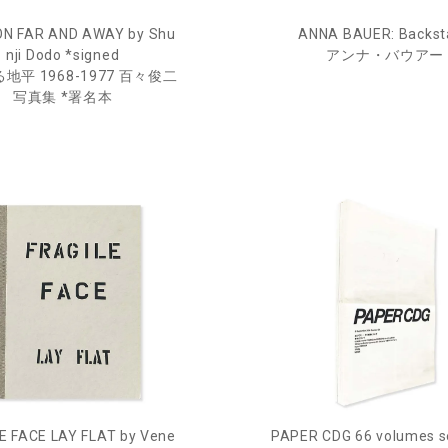
N FAR AND AWAY by Shu
ANNA BAUER: Backst
nji Dodo *signed
アンナ・バウアー
地平 1968-1977 百々俊二
写真集 *署名本
E FACE LAY FLAT by Vene
PAPER CDG 66 volumes s