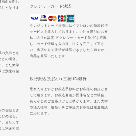
済画面を閉じ
クレジットカード決済
直しとなりま
クレジットカード決済にはイプシロンの決済代行
サービスを導入しております。ご注文商品のお支
払い方法の設定で"クレジットカード決済"を選択
し、カード情報を入力後、注文を完了して下さ
)
い。当店の方で決済が確認できましたら速やかに
様の負担とさ
商品を発送いたします。
などの場合、
す。また大学
様は別途相談
銀行振込(先払い) 三菱UFJ銀行
恐れ入りますがお振込手数料はお客様の負担とさ
せて頂きます。お振込名義が団体名などの場合、
あらかじめご連絡頂けると助かります。また大学
や法人様等、後払いをご希望のお客様は別途相談
様の負担とさ
に応じます。
などの場合、
す。また大学
様は別途相談