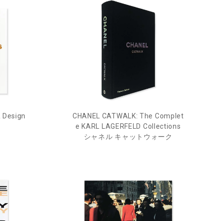
& Design
CHANEL CATWALK: The Complet
e KARL LAGERFELD Collections
シャネル キャットウォーク