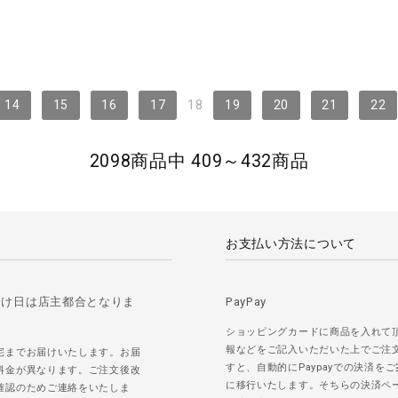
14
15
16
17
18
19
20
21
22
2098商品中 409～432商品
お支払い方法について
届け日は店主都合となりま
PayPay
ショッピングカードに商品を入れて
報などをご記入いただいた上でご注
宅までお届けいたします。お届
すと、自動的にPaypayでの決済を
料金が異なります。ご注文後改
に移行いたします。そちらの決済ペ
確認のためご連絡をいたしま