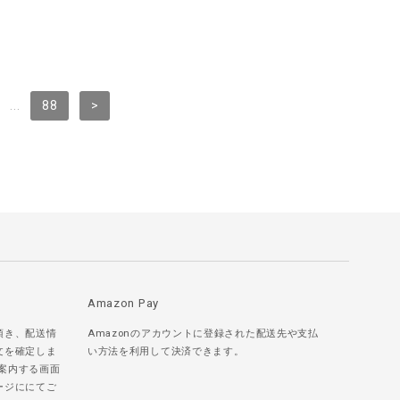
...
88
>
Amazon Pay
頂き、配送情
Amazonのアカウントに登録された配送先や支払
文を確定しま
い方法を利用して決済できます。
ご案内する画面
ージににてご