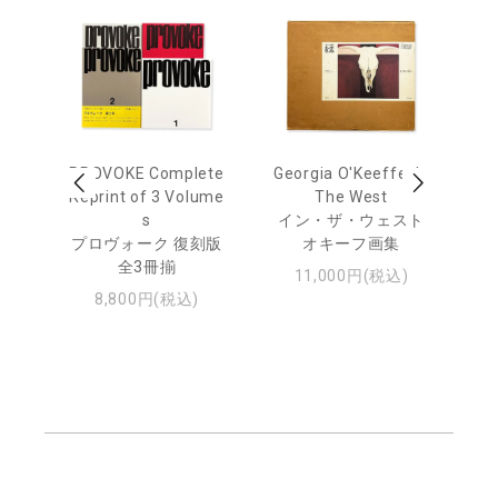
 Ja
PROVOKE Complete
Georgia O'Keeffe: In
Ha
urn
Reprint of 3 Volume
The West
te
s
イン・ザ・ウェスト
日
プロヴォーク 復刻版
オキーフ画集
・ジ
全3冊揃
11,000円(税込)
8,800円(税込)