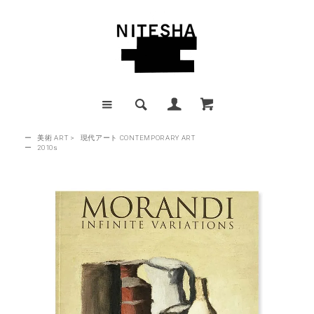
ー
美術 ART
>
現代アート CONTEMPORARY ART
ー
2010s