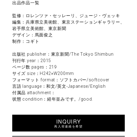
出品作品一覧
監修：ロレンツァ・セッレーリ、ジュージ・ヴェッキ
編集：兵庫県立美術館、東京ステーションギャラリー、
岩手県立美術館、東京新聞
デザイン：馬面俊之
制作：コギト
出版社 publisher：東京新聞/The Tokyo Shimbun
刊行年 year：2015
ページ数 pages：219
サイズ size：H242×W200mm
フォーマット format：ソフトカバー/softcover
言語 language：和文/英文-Japanese/English
付属品 attachment：
状態 condition：経年並みです。/good.
INQUIRY
再入荷連絡を希望