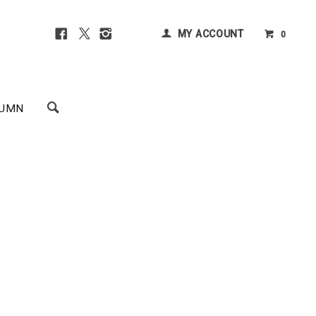
MY ACCOUNT
0
UMN