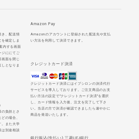
Amazon Pay
頂き、配送情
Amazonのアカウントに登録された配送先や支払
文を確定しま
い方法を利用して決済できます。
ご案内する画面
ージににてご
済画面を閉じ
クレジットカード決済
直しとなりま
クレジットカード決済にはイプシロンの決済代行
サービスを導入しております。ご注文商品のお支
払い方法の設定で"クレジットカード決済"を選択
し、カード情報を入力後、注文を完了して下さ
)
い。当店の方で決済が確認できましたら速やかに
様の負担とさ
商品を発送いたします。
などの場合、
す。また大学
様は別途相談
銀行振込(先払い) 三菱UFJ銀行