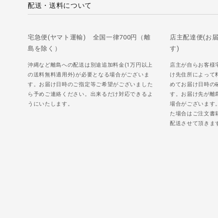
配送・送料について
宅急便(ヤマト運輸) 全国一律700円（離
店主配達便(お
島を除く）
す)
沖縄など離島への配送は別途追加料金(1万円以上
店主が自らお客様
の送料無料適用外)が必要となる場合がございま
け先住所によって
す。お届け日時のご指定等ご希望がございました
めてお届け日時の
ら予めご連絡ください。出来るだけ対応できるよ
す。お届け先が離
うにいたします。
場合がございます
た場合はご注文書
配送させて頂きま