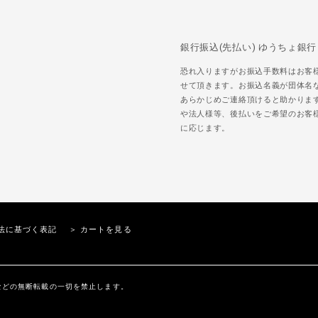
銀行振込(先払い) ゆうちょ銀行
恐れ入りますがお振込手数料はお客
せて頂きます。お振込名義が団体名
あらかじめご連絡頂けると助かりま
や法人様等、後払いをご希望のお客
に応じます。
法に基づく表記
＞ カートを見る
内の文章、画像などの無断転載の一切を禁止します。