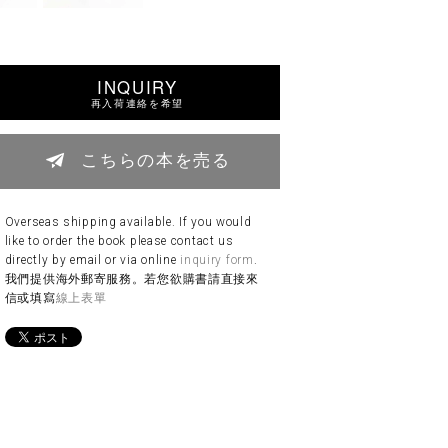
INQUIRY
再入荷連絡を希望
こちらの本を売る
Overseas shipping available. If you would
like to order the book please contact us
directly by email or via online
inquiry form
.
我們提供海外郵寄服務。若您欲購書請直接來
信或填寫
線上表單