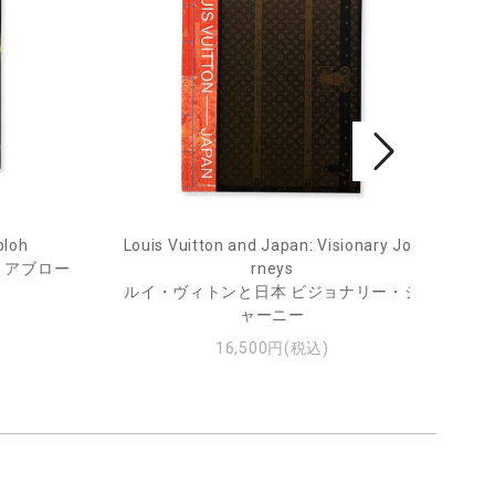
bloh
Louis Vuitton and Japan: Visionary Jou
He
・アブロー
rneys
ルイ・ヴィトンと日本 ビジョナリー・ジ
ャーニー
16,500円(税込)