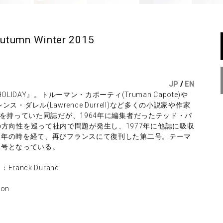
utumn Winter 2015
JP
/
EN
IDAY』。トルーマン・カポーティ(Truman Capote)や
レンス・ダレル(Lawrence Durrell)など多くの小説家や作家
を持っていた同誌だが、1964年に編集者だったテッド・パ
、雑誌の方向性を巡って社内で問題が発生し、1977年に他誌に吸収
数年の時を経て、再びフランスにて復刊した第二号。テーマ
集号となっている。
nck Durand
on