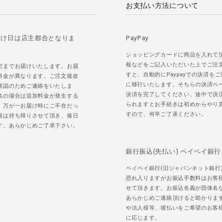
お支払い方法について
届け日は店主都合となりま
PayPay
ショッピングカードに商品を入れて
報などをご記入いただいた上でご注
宅までお届けいたします。お届
すと、自動的にPaypayでの決済を
料金が異なります。ご注文後改
に移行いたします。そちらの決済ペ
確認のためご連絡をいたしま
決済を完了してください。途中で決
島の場合は追加料金が発生する
られますとお手続きは初めからやり
。万が一お届け時にご不在だっ
すので、何卒ご了承ください。
籍は持ち帰りさせて頂き、後日
す。あらかじめご了承下さい。
銀行振込(先払い) ペイペイ銀行
ペイペイ銀行(旧ジャパンネット銀行
恐れ入りますがお振込手数料はお客
せて頂きます。お振込名義が団体名
あらかじめご連絡頂けると助かりま
や法人様等、後払いをご希望のお客
に応じます。