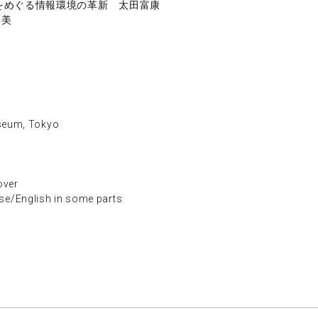
をめぐる情報環境の革新 太田富康
勝美
eum, Tokyo
ver
nglish in some parts