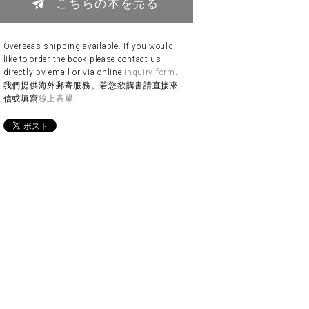
こちらの本を売る
Overseas shipping available. If you would
like to order the book please contact us
directly by email or via online
inquiry form
.
我們提供海外郵寄服務。若您欲購書請直接來
信或填寫
線上表單