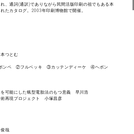
れ、通詞(通訳)でありながら民間活版印刷の祖でもある本
れたカタログ。2003年印刷博物館で開催。
本つとむ
①ポンペ ②フルベッキ ③カッテンディーケ ④ヘボン
を可能にした蝋型電胎法のもつ意義 早川浩
術再現プロジェクト 小塚昌彦
通
美俊哉