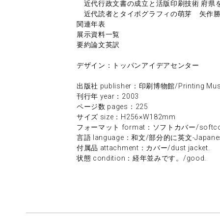
近代行政文書の成立と活版印刷技術 府県
近代読者とタイポグラフィの萌芽 矢作
関連年表
展示資料一覧
要約論文英訳
デザイン：トッパンアイデアセンター
出版社 publisher：印刷博物館/Printing Mus
刊行年 year：2003
ページ数 pages：225
サイズ size：H256×W182mm
フォーマット format：ソフトカバー/softco
言語 language：和文/部分的に英文-Japanese/E
付属品 attachment：カバー/dust jacket.
状態 condition：経年並みです。/good.