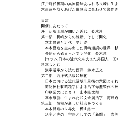
江戸時代後期の異国情緒あふれる長崎に生ま
木昌造を取りあげた展覧会に合わせて製作さ
目次
開催にあたって
序 活版印刷が開いた近代 鈴木淳
第一部 長崎からの維新、そして開化
本木昌造と近代 早川浩
本木昌造を生み出した長崎通詞の世界 杉
長崎から始まった文明開化 鈴木淳
[コラム]日本の近代化を支えた外国人 
杉本つとむ
漢字活字から読む西洋 鈴木広光
第二部 西洋式活版印刷術
日本における近代活版印刷術の意図とそれ
諏訪神社収蔵種字による活字母型製作の技
印刷業のはじまり 山本隆太郎
幕末維新に生まれた和文金属活字 河野
第三部 情報が新しい社会をつくる
本木昌造の世界史 樺山紘一
活字と声の十字路としての「新聞」 吉