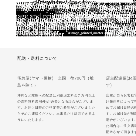
配送・送料について
宅急便(ヤマト運輸) 全国一律700円（離
店主配達便(お
島を除く）
す)
沖縄など離島への配送は別途追加料金(1万円以上
店主が自らお客様
の送料無料適用外)が必要となる場合がございま
け先住所によって
す。お届け日時のご指定等ご希望がございました
めてお届け日時の
ら予めご連絡ください。出来るだけ対応できるよ
す。お届け先が離
うにいたします。
場合がございます
た場合はご注文書
配送させて頂きま