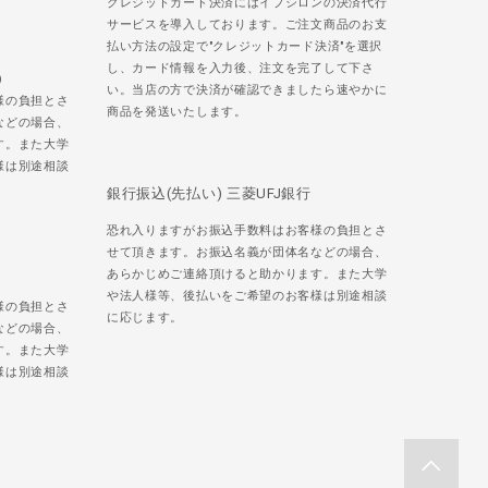
クレジットカード決済にはイプシロンの決済代行
サービスを導入しております。ご注文商品のお支
払い方法の設定で"クレジットカード決済"を選択
し、カード情報を入力後、注文を完了して下さ
)
い。当店の方で決済が確認できましたら速やかに
様の負担とさ
商品を発送いたします。
などの場合、
す。また大学
様は別途相談
銀行振込(先払い) 三菱UFJ銀行
恐れ入りますがお振込手数料はお客様の負担とさ
せて頂きます。お振込名義が団体名などの場合、
あらかじめご連絡頂けると助かります。また大学
や法人様等、後払いをご希望のお客様は別途相談
様の負担とさ
に応じます。
などの場合、
す。また大学
様は別途相談