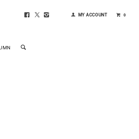
MY ACCOUNT
0
UMN