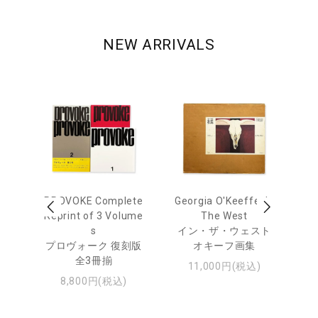
NEW ARRIVALS
 Ja
PROVOKE Complete
Georgia O'Keeffe: In
Ha
urn
Reprint of 3 Volume
The West
te
s
イン・ザ・ウェスト
日
プロヴォーク 復刻版
オキーフ画集
・ジ
全3冊揃
11,000円(税込)
8,800円(税込)