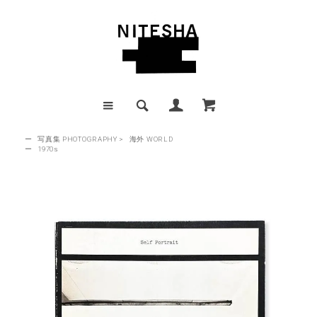
ー
写真集 PHOTOGRAPHY
>
海外 WORLD
ー
1970s