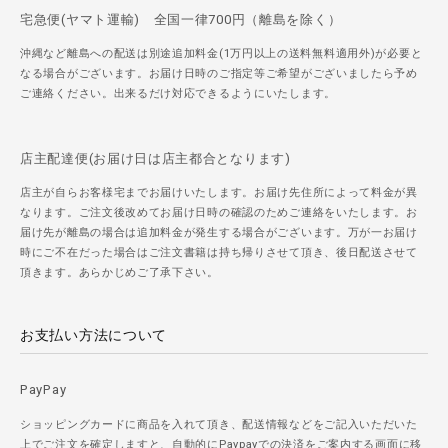
宅急便(ヤマト運輸) 全国一律700円（離島を除く）
沖縄など離島への配送は別途追加料金(1万円以上の送料無料適用外)が必要と
なる場合がございます。お届け日時のご指定等ご希望がございましたら予め
ご連絡ください。出来るだけ対応できるようにいたします。
店主配達便(お届け日は店主都合となります)
店主が自らお客様宅までお届けいたします。お届け先住所によって料金が異
なります。ご注文後改めてお届け日時の確認のためご連絡をいたします。お
届け先が離島の場合は追加料金が発生する場合がございます。万が一お届け
時にご不在だった場合はご注文書籍は持ち帰りさせて頂き、後日配送させて
頂きます。あらかじめご了承下さい。
お支払い方法について
PayPay
ショッピングカードに商品を入れて頂き、配送情報などをご記入いただいた
上でご注文を確定しますと、自動的にPaypayでの決済をご案内する画面に移