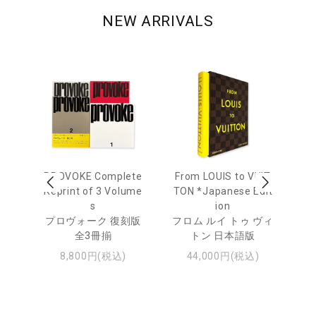
NEW ARRIVALS
age
PROVOKE Complete
From LOUIS to VUIT
Lo
men
Reprint of 3 Volume
TON *Japanese Edit
s
ion
ル
ジュ
プロヴォーク 復刻版
フロム ルイ トゥ ヴィ
全3冊揃
トン 日本語版
8,800円(税込)
44,000円(税込)