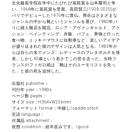
文化服装学院在学中にたびたび装苑賞を山本耀司と争
い、1968年に装苑賞を受賞。高田賢三(1939-2020)が
パリでデビューした1970年に渡仏。熊谷はさまざまな
ジャンルの中から靴というジャンルを選び、1980年パ
リに婦人靴店を開店。ロシア・アヴァンギャルド、アク
ション・ペインティング、赤飯、パフェ、果物と行った
食べ物、ミッキーマウスに自動車など、楽しいアイデア
が盛り込まれた彼のデザインは人気となる。1983年か
らは自らの名でメンズ、レディースのプレタポルテを発
表。しかし40歳という若さでこの世を去った。当時フ
ランスのフィガロ紙は「靴はそのユーモリストを失っ
た」と彼の死を追悼した。
出版社 publisher：
刊行年 year：1980s
ページ数 pages：
サイズ size：H364×W256mm
フォーマット format：中綴じ/saddle stitch
言語 language：
付属品 attachment：
状態 condition：経年並みです。/good.