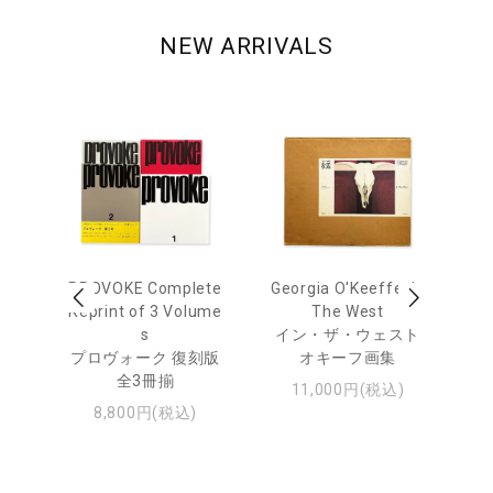
NEW ARRIVALS
 Ja
PROVOKE Complete
Georgia O'Keeffe: In
Ha
urn
Reprint of 3 Volume
The West
te
s
イン・ザ・ウェスト
日
プロヴォーク 復刻版
オキーフ画集
・ジ
全3冊揃
11,000円(税込)
8,800円(税込)