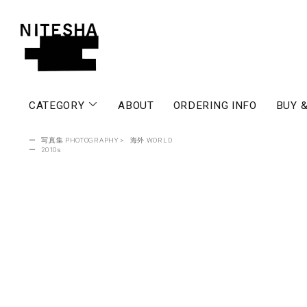
CATEGORY
ABOUT
ORDERING INFO
BUY &
ー
写真集 PHOTOGRAPHY
>
海外 WORLD
ー
2010s