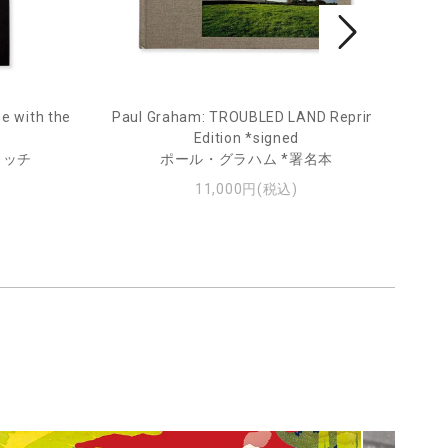
e with the
Paul Graham: TROUBLED LAND Reprint
Fro
Edition *signed
ィッチ
ポール・グラハム *署名本
11,000円(税込)