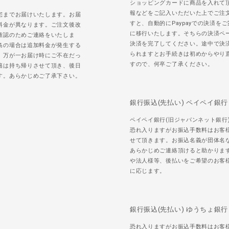
ショッピングカードに商品を入れて
報などをご記入いただいた上でご注
宅までお届けいたします。お届
すと、自動的にPaypayでの決済を
料金が異なります。ご注文後改
に移行いたします。そちらの決済ペ
確認のためご連絡をいたしま
決済を完了してください。途中で決
島の場合は追加料金が発生する
られますとお手続きは初めからやり
。万が一お届け時にご不在だっ
すので、何卒ご了承ください。
籍は持ち帰りさせて頂き、後日
す。あらかじめご了承下さい。
銀行振込(先払い) ペイペイ銀行
ペイペイ銀行(旧ジャパンネット銀行
恐れ入りますがお振込手数料はお客
せて頂きます。お振込名義が団体名
あらかじめご連絡頂けると助かりま
や法人様等、後払いをご希望のお客
に応じます。
銀行振込(先払い) ゆうちょ銀行
恐れ入りますがお振込手数料はお客