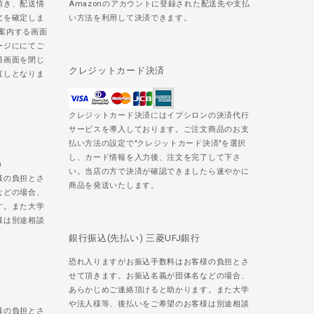
頂き、配送情
Amazonのアカウントに登録された配送先や支払
文を確定しま
い方法を利用して決済できます。
ご案内する画面
ージににてご
済画面を閉じ
クレジットカード決済
直しとなりま
クレジットカード決済にはイプシロンの決済代行
サービスを導入しております。ご注文商品のお支
払い方法の設定で"クレジットカード決済"を選択
し、カード情報を入力後、注文を完了して下さ
)
い。当店の方で決済が確認できましたら速やかに
様の負担とさ
商品を発送いたします。
などの場合、
す。また大学
様は別途相談
銀行振込(先払い) 三菱UFJ銀行
恐れ入りますがお振込手数料はお客様の負担とさ
せて頂きます。お振込名義が団体名などの場合、
あらかじめご連絡頂けると助かります。また大学
や法人様等、後払いをご希望のお客様は別途相談
様の負担とさ