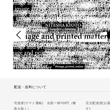
配送・送料について
宅急便(ヤマト運輸) 全国一律700円（離
店主配達便(お
島を除く）
す)