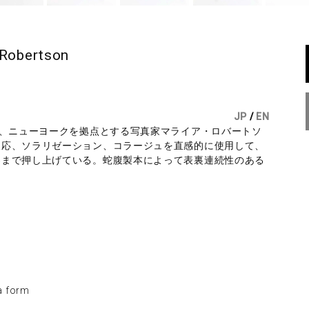
 Robertson
JP
/
EN
は、ニューヨークを拠点とする写真家マライア・ロバートソ
反応、ソラリゼーション、コラージュを直感的に使用して、
界まで押し上げている。蛇腹製本によって表裏連続性のある
 form