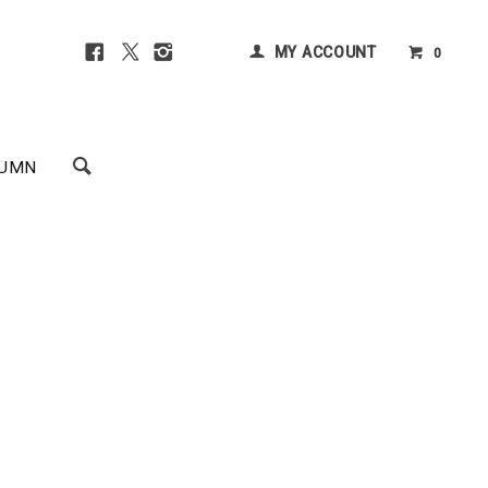
MY ACCOUNT
0
UMN