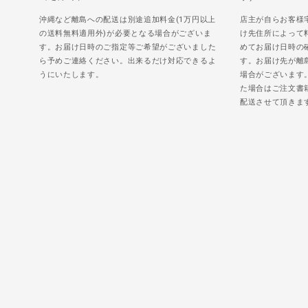
沖縄など離島への配送は別途追加料金(1万円以上
店主が自らお客様
の送料無料適用外)が必要となる場合がございま
け先住所によって
す。お届け日時のご指定等ご希望がございました
めてお届け日時の
ら予めご連絡ください。出来るだけ対応できるよ
す。お届け先が離
うにいたします。
場合がございます
た場合はご注文書
配送させて頂きま