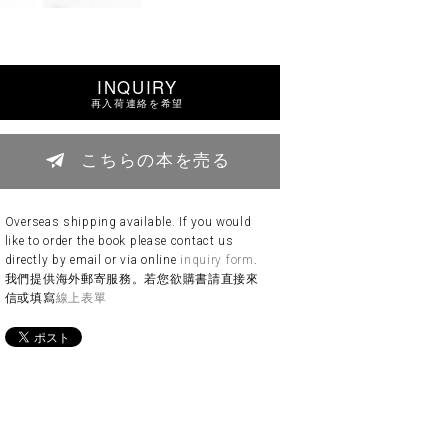
INQUIRY
再入荷連絡を希望
こちらの本を売る
Overseas shipping available. If you would
like to order the book please contact us
directly by email or via online
inquiry form
.
我們提供海外郵寄服務。若您欲購書請直接來
信或填寫
線上表單