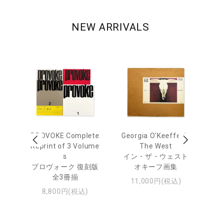
NEW ARRIVALS
out
PROVOKE Complete
Georgia O'Keeffe: In
Ha
Reprint of 3 Volume
The West
te
トゥ
s
イン・ザ・ウェスト
プロヴォーク 復刻版
オキーフ画集
全3冊揃
11,000円(税込)
8,800円(税込)