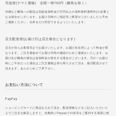
宅急便(ヤマト運輸) 全国一律700円（離島を除く）
沖縄など離島への配送は別途追加料金(1万円以上の送料無料適用外)が必要と
なる場合がございます。お届け日時のご指定等ご希望がございましたら予め
ご連絡ください。出来るだけ対応できるようにいたします。
店主配達便(お届け日は店主都合となります)
店主が自らお客様宅までお届けいたします。お届け先住所によって料金が異
なります。ご注文後改めてお届け日時の確認のためご連絡をいたします。お
届け先が離島の場合は追加料金が発生する場合がございます。万が一お届け
時にご不在だった場合はご注文書籍は持ち帰りさせて頂き、後日配送させて
頂きます。あらかじめご了承下さい。
お支払い方法について
PayPay
ショッピングカードに商品を入れて頂き、配送情報などをご記入いただいた
上でご注文を確定しますと、自動的にPaypayでの決済をご案内する画面に移