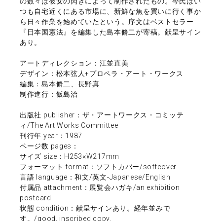
の数々は彼女の閃きによって制作されたもの。今氏はい
つも自宅近くにある市場に、新鮮な魚を買いに行く事か
ら日々作業を始めていたという。序文はベストセラー
『日本国憲法』を編集した島本脩二が寄稿。献呈サイン
あり。
アートディレクション：江並直美
デザイン：松本弦人+プロペラ・アート・ワークス
編集：島本脩二、長野真
制作進行：飯島治
出版社 publisher：ザ・アートワークス・コミッテ
ィ/The Art Works Committee
刊行年 year：1987
ページ数 pages：
サイズ size：H253×W217mm
フォーマット format：ソフトカバー/softcover
言語 language：和文/英文-Japanese/English
付属品 attachment：展覧会ハガキ/an exhibition
postcard
状態 condition：献呈サインあり。経年並みで
す。/good, inscribed copy.