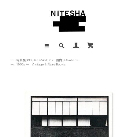
ー
写真集 PHOTOGRAPHY
>
国内 JAPANESE
ー
1970s
ー
Vintage & Rare Books