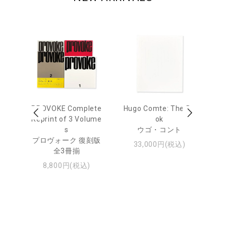
age
PROVOKE Complete
Hugo Comte: The Bo
M
 20
Reprint of 3 Volume
ok
Th
s
ウゴ・コント
ジュ
プロヴォーク 復刻版
33,000円(税込)
全3冊揃
8,800円(税込)