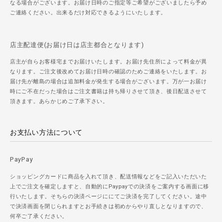
なる場合がございます。お届け日時のご指定等ご希望がございましたら予め
ご連絡ください。出来るだけ対応できるようにいたします。
店主配達便(お届け日は店主都合となります)
店主が自らお客様宅までお届けいたします。お届け先住所によって料金が異
なります。ご注文後改めてお届け日時の確認のためご連絡をいたします。お
届け先が離島の場合は追加料金が発生する場合がございます。万が一お届け
時にご不在だった場合はご注文書籍は持ち帰りさせて頂き、後日配送させて
頂きます。あらかじめご了承下さい。
お支払い方法について
PayPay
ショッピングカードに商品を入れて頂き、配送情報などをご記入いただいた
上でご注文を確定しますと、自動的にPaypayでの決済をご案内する画面に移
行いたします。そちらの決済ページににてご決済を完了してください。途中
で決済画面を閉じられますとお手続きは初めからやり直しとなりますので、
何卒ご了承ください。