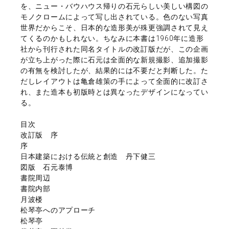
を、ニュー・バウハウス帰りの石元らしい美しい構図の
モノクロームによって写し出されている。色のない写真
世界だからこそ、日本的な造形美が殊更強調されて見え
てくるのかもしれない。ちなみに本書は1960年に造形
社から刊行された同名タイトルの改訂版だが、この企画
が立ち上がった際に石元は全面的な新規撮影、追加撮影
の有無を検討したが、結果的には不要だと判断した。た
だしレイアウトは亀倉雄策の手によって全面的に改訂さ
れ、また造本も初版時とは異なったデザインになってい
る。
目次
改訂版 序
序
日本建築における伝統と創造 丹下健三
図版 石元泰博
書院周辺
書院内部
月波楼
松琴亭へのアプローチ
松琴亭