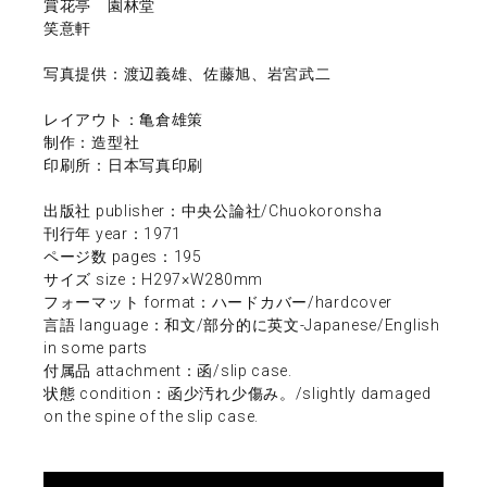
賞花亭 園林堂
笑意軒
写真提供：渡辺義雄、佐藤旭、岩宮武二
レイアウト：亀倉雄策
制作：造型社
印刷所：日本写真印刷
出版社 publisher：中央公論社/Chuokoronsha
刊行年 year：1971
ページ数 pages：195
サイズ size：H297×W280mm
フォーマット format：ハードカバー/hardcover
言語 language：和文/部分的に英文-Japanese/English
in some parts
付属品 attachment：函/slip case.
状態 condition：函少汚れ少傷み。/slightly damaged
on the spine of the slip case.