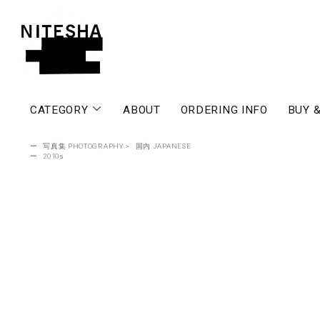
CATEGORY
ABOUT
ORDERING INFO
BUY &
ー
写真集 PHOTOGRAPHY
>
国内 JAPANESE
ー
2010s