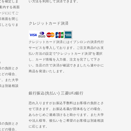
文を確定しま
い方法を利用して決済できます。
ご案内する画面
ージににてご
済画面を閉じ
クレジットカード決済
直しとなりま
クレジットカード決済にはイプシロンの決済代行
サービスを導入しております。ご注文商品のお支
払い方法の設定で"クレジットカード決済"を選択
し、カード情報を入力後、注文を完了して下さ
)
い。当店の方で決済が確認できましたら速やかに
様の負担とさ
商品を発送いたします。
などの場合、
す。また大学
様は別途相談
銀行振込(先払い) 三菱UFJ銀行
恐れ入りますがお振込手数料はお客様の負担とさ
せて頂きます。お振込名義が団体名などの場合、
あらかじめご連絡頂けると助かります。また大学
や法人様等、後払いをご希望のお客様は別途相談
様の負担とさ
に応じます。
などの場合、