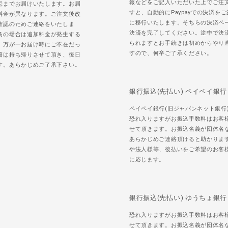
報などをご記入いただいた上でご注
宅までお届けいたします。お届
すと、自動的にPaypayでの決済を
料金が異なります。ご注文後改
に移行いたします。そちらの決済ペ
確認のためご連絡をいたしま
決済を完了してください。途中で決
島の場合は追加料金が発生する
られますとお手続きは初めからやり
。万が一お届け時にご不在だっ
すので、何卒ご了承ください。
籍は持ち帰りさせて頂き、後日
す。あらかじめご了承下さい。
銀行振込(先払い) ペイペイ銀行
ペイペイ銀行(旧ジャパンネット銀行
恐れ入りますがお振込手数料はお客
せて頂きます。お振込名義が団体名
あらかじめご連絡頂けると助かりま
や法人様等、後払いをご希望のお客
に応じます。
銀行振込(先払い) ゆうちょ銀行
恐れ入りますがお振込手数料はお客
せて頂きます。お振込名義が団体名