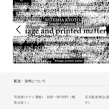
配送・送料について
宅急便(ヤマト運輸) 全国一律700円（離
店主配達便(お
島を除く）
す)