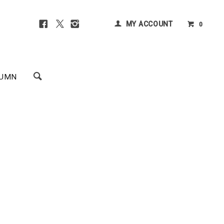
MY ACCOUNT
0
UMN