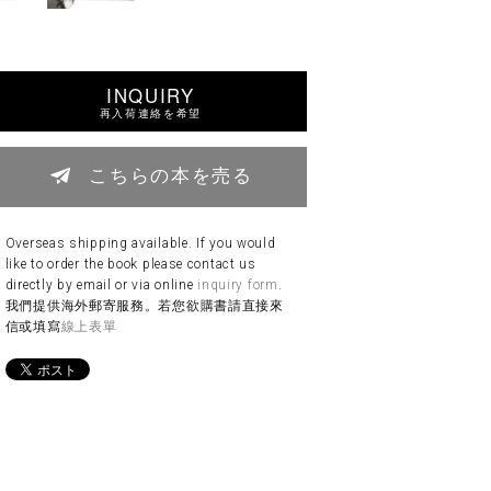
INQUIRY
再入荷連絡を希望
こちらの本を売る
Overseas shipping available. If you would
like to order the book please contact us
directly by email or via online
inquiry form
.
我們提供海外郵寄服務。若您欲購書請直接來
信或填寫
線上表單