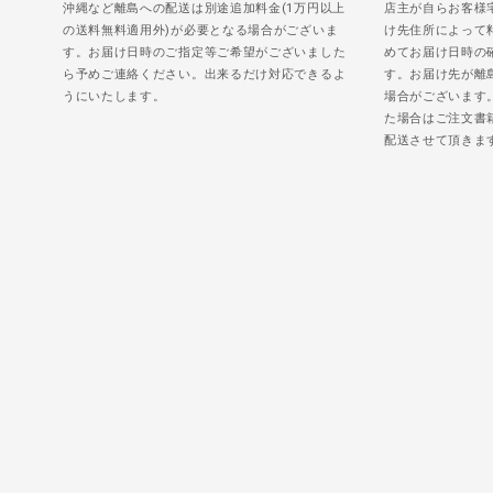
沖縄など離島への配送は別途追加料金(1万円以上
店主が自らお客様
の送料無料適用外)が必要となる場合がございま
け先住所によって
す。お届け日時のご指定等ご希望がございました
めてお届け日時の
ら予めご連絡ください。出来るだけ対応できるよ
す。お届け先が離
うにいたします。
場合がございます
た場合はご注文書
配送させて頂きま