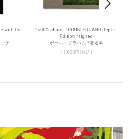
e with the
Paul Graham: TROUBLED LAND Reprint
Fro
Edition *signed
ィッチ
ポール・グラハム *署名本
11,000円(税込)