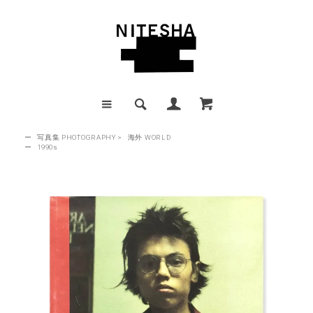
ー
写真集 PHOTOGRAPHY
>
海外 WORLD
ー
1990s