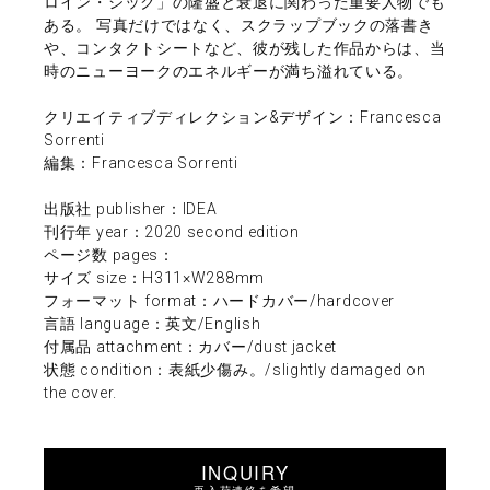
ロイン・シック」の隆盛と衰退に関わった重要人物でも
ある。 写真だけではなく、スクラップブックの落書き
や、コンタクトシートなど、彼が残した作品からは、当
時のニューヨークのエネルギーが満ち溢れている。
クリエイティブディレクション&デザイン：Francesca
Sorrenti
編集：Francesca Sorrenti
出版社 publisher：IDEA
刊行年 year：2020 second edition
ページ数 pages：
サイズ size：H311×W288mm
フォーマット format：ハードカバー/hardcover
言語 language：英文/English
付属品 attachment：カバー/dust jacket
状態 condition：表紙少傷み。/slightly damaged on
the cover.
INQUIRY
再入荷連絡を希望