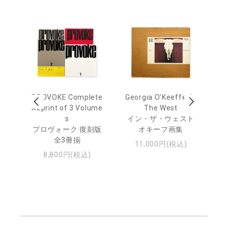
out
PROVOKE Complete
Georgia O'Keeffe: In
Ha
Reprint of 3 Volume
The West
te
トゥ
s
イン・ザ・ウェスト
プロヴォーク 復刻版
オキーフ画集
全3冊揃
11,000円(税込)
8,800円(税込)