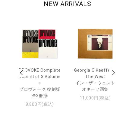
NEW ARRIVALS
 Ja
PROVOKE Complete
Georgia O'Keeffe: In
Ha
urn
Reprint of 3 Volume
The West
te
s
イン・ザ・ウェスト
日
プロヴォーク 復刻版
オキーフ画集
・ジ
全3冊揃
11,000円(税込)
8,800円(税込)