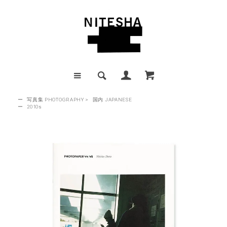
ー
写真集 PHOTOGRAPHY
>
国内 JAPANESE
ー
2010s