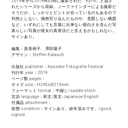
2014年から2018年の間に撮影された「Kyrie」と題さ
れたシリーズから収録。ノーファインダーによる撮影だ
そうだが、しっかりとピントが合っているのもあるので
判然としない。偶然写り込んだものや、意図しない構図
など、いずれにしても言葉に出来ない面白さを含んだ写
真らしい写真が彼女の真骨頂だと言えるかもしれない。
サインあり。
編集：原美樹子、澤田陽子
デザイン：Steffen Kalauch
出版社 publisher：Kasseler Fotografie Festival
刊行年 year：2019
ページ数 pages：
サイズ size：H290xW210mm
フォーマット format：中綴じ/saddle stitch
言語 language：和文/英文-Japanese/English
付属品 attachment：
状態 condition：サインあり。経年並みです。/good,
signed.