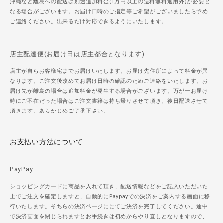
沖縄など離島への配送は別途追加料金(1万円以上の送料無料適用外)が必要と
なる場合がございます。お届け日時のご指定等ご希望がございましたら予め
ご連絡ください。出来るだけ対応できるようにいたします。
店主配達便(お届け日は店主都合となります)
店主が自らお客様宅までお届けいたします。お届け先住所によって料金が異
なります。ご注文後改めてお届け日時の確認のためご連絡をいたします。お
届け先が離島の場合は追加料金が発生する場合がございます。万が一お届け
時にご不在だった場合はご注文書籍は持ち帰りさせて頂き、後日配送させて
頂きます。あらかじめご了承下さい。
お支払い方法について
PayPay
ショッピングカードに商品を入れて頂き、配送情報などをご記入いただいた
上でご注文を確定しますと、自動的にPaypayでの決済をご案内する画面に移
行いたします。そちらの決済ページににてご決済を完了してください。途中
で決済画面を閉じられますとお手続きは初めからやり直しとなりますので、