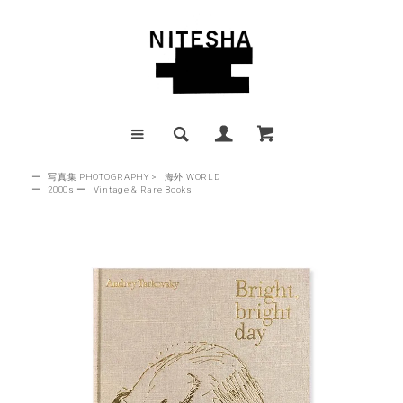
ー
写真集 PHOTOGRAPHY
>
海外 WORLD
ー
2000s
ー
Vintage & Rare Books