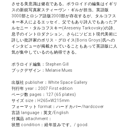
させる美意識は健在である。ポラロイドの編集はイギリ
スの新鋭写真家スティーヴン・ギルが担当。英語版
3000部とロシア語版2000部が存在するが、タルコフス
キー本人によるエッセイ、父でもあり詩人でもあったア
ルセニー・タルコフスキー(Areseniy Tarkovsky)の詩、
息子のイントロダクション、さらにソビエト現代美術に
詳しい批評家のボリス・グロイス(Boris Groys)氏への
インタビューが掲載されていることもあって英語版に人
気が集中しているのも納得できる。
ポラロイド編集：Stephen Gill
ブックデザイン：Melanie Mues
出版社 publisher：White Space Gallery
刊行年 year：2007 First edition
ページ数 pages：127 (65 plates)
サイズ size：H265×W215mm
フォーマット format：ハードカバー/hardcover
言語 language：英文/English
付属品 attachment：
状態 condition：経年並みです。/ good.