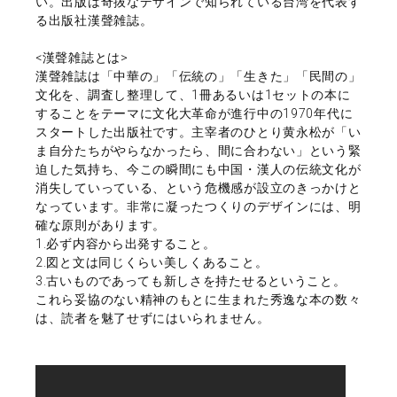
い。出版は奇抜なデザインで知られている台湾を代表す
る出版社漢聲雑誌。
<漢聲雑誌とは>
漢聲雑誌は「中華の」「伝統の」「生きた」「民間の」
文化を、調査し整理して、1冊あるいは1セットの本に
することをテーマに文化大革命が進行中の1970年代に
スタートした出版社です。主宰者のひとり黄永松が「い
ま自分たちがやらなかったら、間に合わない」という緊
迫した気持ち、今この瞬間にも中国・漢人の伝統文化が
消失していっている、という危機感が設立のきっかけと
なっています。非常に凝ったつくりのデザインには、明
確な原則があります。
1.必ず内容から出発すること。
2.図と文は同じくらい美しくあること。
3.古いものであっても新しさを持たせるということ。
これら妥協のない精神のもとに生まれた秀逸な本の数々
は、読者を魅了せずにはいられません。