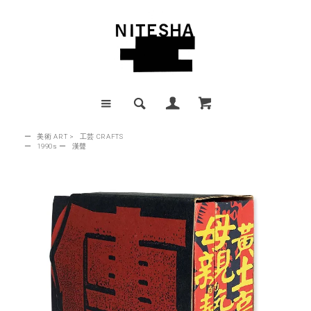
ー
美術 ART
>
工芸 CRAFTS
ー
1990s
ー
漢聲