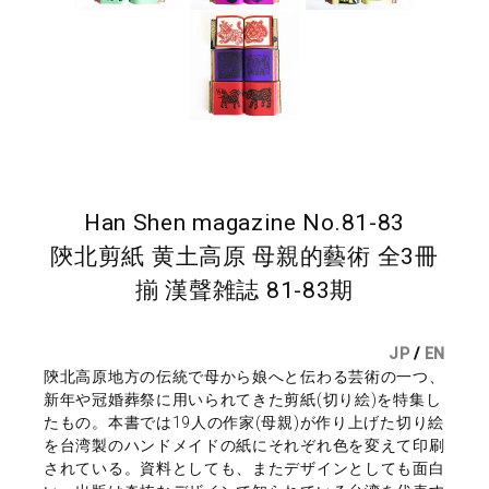
Han Shen magazine No.81-83
陝北剪紙 黄土高原 母親的藝術 全3冊
揃 漢聲雑誌 81-83期
JP
/
EN
陝北高原地方の伝統で母から娘へと伝わる芸術の一つ、
新年や冠婚葬祭に用いられてきた剪紙(切り絵)を特集し
たもの。本書では19人の作家(母親)が作り上げた切り絵
を台湾製のハンドメイドの紙にそれぞれ色を変えて印刷
されている。資料としても、またデザインとしても面白