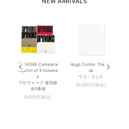
NEW ARRIVALS
age
PROVOKE Complete
Hugo Comte: The Bo
M
 20
Reprint of 3 Volume
ok
Th
s
ウゴ・コント
ジュ
プロヴォーク 復刻版
33,000円(税込)
全3冊揃
8,800円(税込)