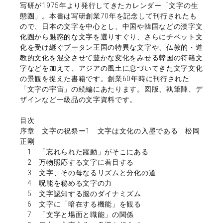
写研が1975年より発行してきたカレンダー「文字の生
態圏」。本書は写研創業70年を記念して刊行されたも
ので、日本の文字を中心とし、中国や韓国などの漢字文
化圏から魅惑的な文字を選りすぐり、さらにチベット文
化を受け継ぐブータン王国の特異な文字や、仏教的・道
教的文化を混交させて豊かな変化をみせる韓国の符籍文
字などを加えて、アジアの風土に息づいてきた文字文化
の景観を捉えた書籍です。創業60年時に刊行された
「文字の宇宙」の続編にあたります。図版、執筆陣、デ
ザインなど一級品の文字資料です。
目次
序章 文字の祝祭ー1 文字は文化の入墨である 松岡
正剛
1 「忘れられた躍動」がそこにある
2 万物照応する文字に着目する
3 文字、その母なるリズムと分化の道
4 呪能を秘める文字の力
5 文字認知する脳のダイナミズム
6 文字に「暗在する機能」を観る
7 「文字と場面と職能」の関係