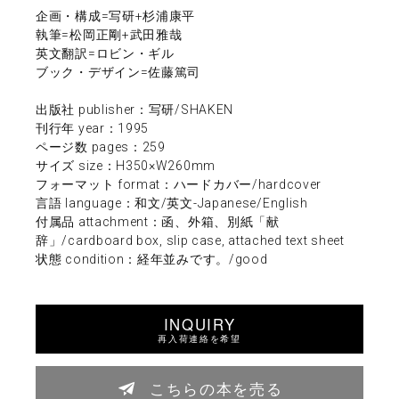
企画・構成=写研+杉浦康平
執筆=松岡正剛+武田雅哉
英文翻訳=ロビン・ギル
ブック・デザイン=佐藤篤司
出版社 publisher：写研/SHAKEN
刊行年 year：1995
ページ数 pages：259
サイズ size：H350×W260mm
フォーマット format：ハードカバー/hardcover
言語 language：和文/英文-Japanese/English
付属品 attachment：函、外箱、別紙「献
辞」/cardboard box, slip case, attached text sheet
状態 condition：経年並みです。/good
INQUIRY
再入荷連絡を希望
こちらの本を売る