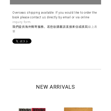
Overseas shipping available. If you would like to order the
book please contact us directly by email or via online
inquiry form
.
我們提供海外郵寄服務。若您欲購書請直接來信或填寫
線上表
單
NEW ARRIVALS