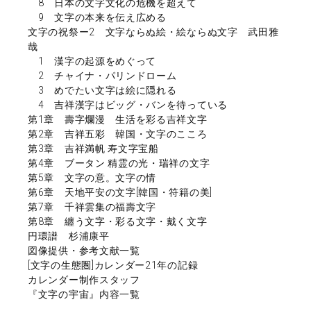
8 日本の文字文化の危機を超えて
9 文字の本来を伝え広める
文字の祝祭ー2 文字ならぬ絵・絵ならぬ文字 武田雅
哉
1 漢字の起源をめぐって
2 チャイナ・パリンドローム
3 めでたい文字は絵に隠れる
4 吉祥漢字はビッグ・バンを待っている
第1章 壽字爛漫 生活を彩る吉祥文字
第2章 吉祥五彩 韓国・文字のこころ
第3章 吉祥満帆 寿文字宝船
第4章 ブータン 精霊の光・瑞祥の文字
第5章 文字の意。文字の情
第6章 天地平安の文字[韓国・符籍の美]
第7章 千祥雲集の福壽文字
第8章 纏う文字・彩る文字・戴く文字
円環譜 杉浦康平
図像提供・参考文献一覧
[文字の生態圏]カレンダー21年の記録
カレンダー制作スタッフ
『文字の宇宙』内容一覧