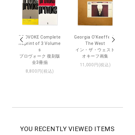
 Ja
PROVOKE Complete
Georgia O'Keeffe: In
Ha
urn
Reprint of 3 Volume
The West
te
s
イン・ザ・ウェスト
日
プロヴォーク 復刻版
オキーフ画集
・ジ
全3冊揃
11,000円(税込)
8,800円(税込)
YOU RECENTLY VIEWED ITEMS