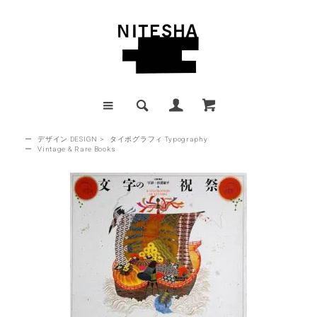
ー
デザイン DESIGN
>
タイポグラフィ Typography
ー
Vintage & Rare Books