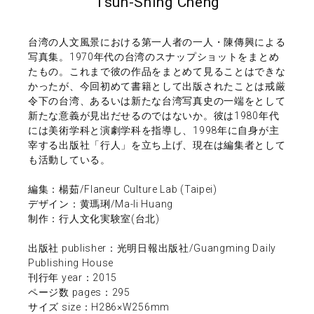
Tsun-Shing Cheng
台湾の人文風景における第一人者の一人・陳傳興による
写真集。1970年代の台湾のスナップショットをまとめ
たもの。これまで彼の作品をまとめて見ることはできな
かったが、今回初めて書籍として出版されたことは戒厳
令下の台湾、あるいは新たな台湾写真史の一端をとして
新たな意義が見出だせるのではないか。彼は1980年代
には美術学科と演劇学科を指導し、1998年に自身が主
宰する出版社「行人」を立ち上げ、現在は編集者として
も活動している。
編集：楊茹/Flaneur Culture Lab (Taipei)
デザイン：黄瑪琍/Ma-li Huang
制作：行人文化実験室(台北)
出版社 publisher：光明日報出版社/Guangming Daily
Publishing House
刊行年 year：2015
ページ数 pages：295
サイズ size：H286×W256mm