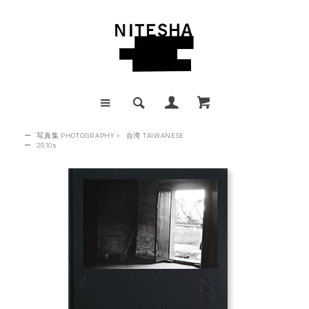
ー
写真集 PHOTOGRAPHY
>
台湾 TAIWANESE
ー
2010s