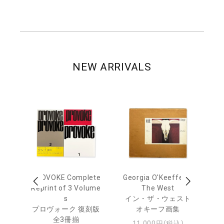
NEW ARRIVALS
 Ja
PROVOKE Complete
Georgia O'Keeffe: In
Ha
urn
Reprint of 3 Volume
The West
te
s
イン・ザ・ウェスト
日
プロヴォーク 復刻版
オキーフ画集
・ジ
全3冊揃
11,000円(税込)