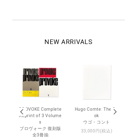
NEW ARRIVALS
age
PROVOKE Complete
Hugo Comte: The Bo
M
 20
Reprint of 3 Volume
ok
Th
s
ウゴ・コント
ジュ
プロヴォーク 復刻版
33,000円(税込)
全3冊揃