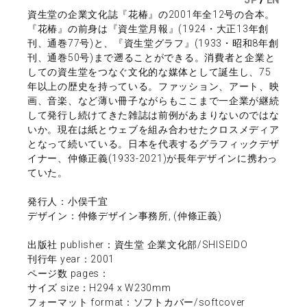
資生堂の企業文化誌『花椿』の2001年全12号の合本。
『花椿』の前身は『資生堂月報』(1924・大正13年創
刊、通巻77号)と、『資生堂グラフ』(1933・昭和8年創
刊、通巻50号)まで遡ることができる。消費者と企業と
しての資生堂をつなぐ文化的な媒体として誕生し、75
年以上の歴史を持っている。ファッション、アート、映
画、音楽、など薄い冊子ながらもここまで一企業が継続
して発行し続けてきた雑誌は前例があまりないのではな
いか。現在は紙とウェブを組み合わせたクロスメディア
となって続いている。日本を代表するグラフィックデザ
イナー、仲條正義(1933-2021)が長年デザインに携わっ
ていた。
発行人：小俣千宜
デザイン：仲條デザイン事務所, (仲條正義)
出版社 publisher：資生堂 企業文化部/SHISEIDO
刊行年 year：2001
ページ数 pages：
サイズ size：H294 x W230mm
フォーマット format：ソフトカバー/softcover