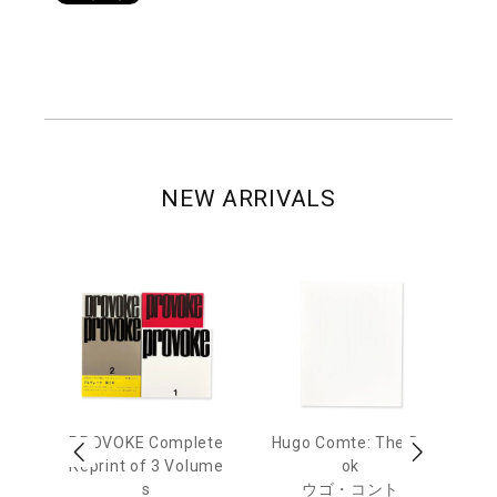
NEW ARRIVALS
age
PROVOKE Complete
Hugo Comte: The Bo
M
 20
Reprint of 3 Volume
ok
Th
s
ウゴ・コント