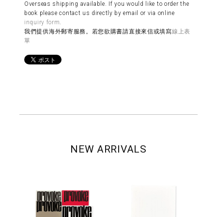
Overseas shipping available. If you would like to order the
book please contact us directly by email or via online
inquiry form
.
我們提供海外郵寄服務。若您欲購書請直接來信或填寫
線上表
單
NEW ARRIVALS