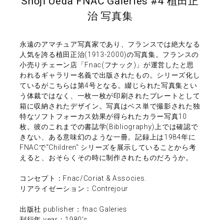
Shoji Ueda FNAC Galeries #4 植田正
治 写真集
永遠のアマチュア写真家であり、フランスでは絶大なる
人気を誇る植田正治(1913-2000)の写真集。フランスの
小売りチェーン店「Fnac(フナック)」が運営したと思
われるギャラリー名義で出版されたもの。シリーズ化し
ているがこちらは第4号となる。綴じられた写真集とい
う体裁ではなく、一枚一枚が印刷されたプレートとして
箱に収納されたデザイン。写真はベス単で撮影された独
特なソフトフォーカス効果が得られたカラー写真10
枚。彼のこれまでの書誌学(Bibliography)上では確認で
きない、ある意味幻のような一冊。記録上は1984年に
FNACで"Children" シリーズを展示していることから考
えると、おそらくその時に制作されたものだろうか。
コンセプト：Fnac/Coriat & Associes.
リアライゼーション：Contrejour
出版社 publisher：fnac Galeries
刊行年 year：1980's