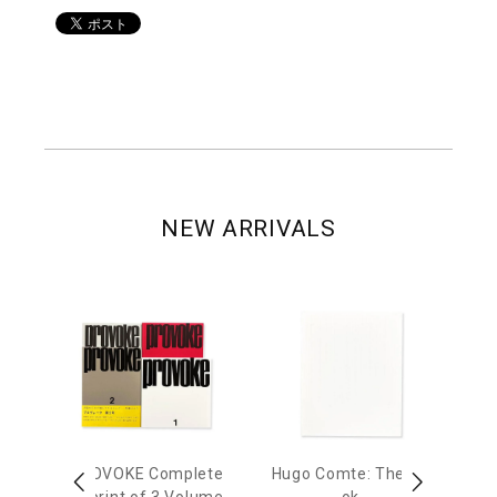
NEW ARRIVALS
age
PROVOKE Complete
Hugo Comte: The Bo
M
 20
Reprint of 3 Volume
ok
Th