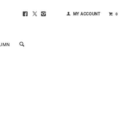
MY ACCOUNT
0
UMN