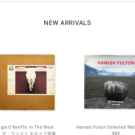
NEW ARRIVALS
gia O'Keeffe: In The West
Hamish Fulton Selected Wal
・ザ・ウェスト オキーフ画集
989