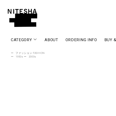
CATEGORY
ABOUT
ORDERING INFO
BUY &
ー
ファッション FASHION
ー
1950s
ー
2000s