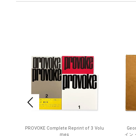
PROVOKE Complete Reprint of 3 Volu
Geor
ル
mes
イン