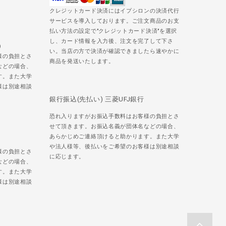
クレジットカード決済にはイプシロンの決済代行
サービスを導入しております。ご注文商品のお支
払い方法の設定で"クレジットカード決済"を選択
し、カード情報を入力後、注文を完了して下さ
)
い。当店の方で決済が確認できましたら速やかに
様の負担とさ
商品を発送いたします。
などの場合、
す。また大学
様は別途相談
銀行振込(先払い) 三菱UFJ銀行
恐れ入りますがお振込手数料はお客様の負担とさ
せて頂きます。お振込名義が団体名などの場合、
あらかじめご連絡頂けると助かります。また大学
や法人様等、後払いをご希望のお客様は別途相談
様の負担とさ
に応じます。
などの場合、
す。また大学
様は別途相談