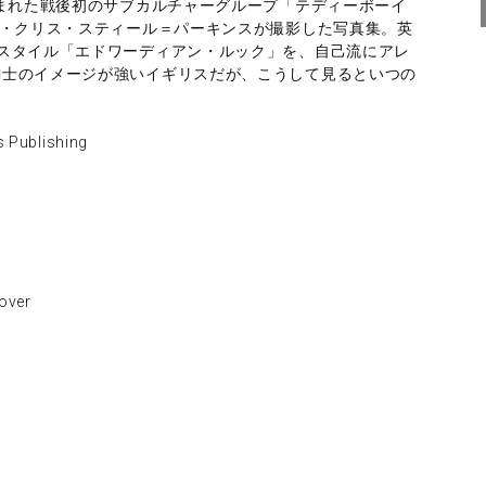
生まれた戦後初のサブカルチャーグループ「テディーボーイ
家・クリス・スティール＝パーキンスが撮影した写真集。英
スタイル「エドワーディアン・ルック」を、自己流にアレ
紳士のイメージが強いイギリスだが、こうして見るといつの
。
blishing
ver