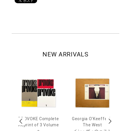
NEW ARRIVALS
out
PROVOKE Complete
Georgia O'Keeffe: In
Ha
Reprint of 3 Volume
The West
te
トゥ
s
イン・ザ・ウェスト