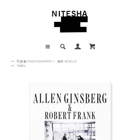
ー
写真集 PHOTOGRAPHY
>
海外 WORLD
ー
1980s