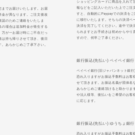
ショッピングカードに商品を入れて
報などをご記入いただいた上でご注
宅までお届けいたします。お届
すと、自動的にPaypayでの決済を
料金が異なります。ご注文後改
に移行いたします。そちらの決済ペ
確認のためご連絡をいたしま
決済を完了してください。途中で決
島の場合は追加料金が発生する
られますとお手続きは初めからやり
。万が一お届け時にご不在だっ
すので、何卒ご了承ください。
籍は持ち帰りさせて頂き、後日
す。あらかじめご了承下さい。
銀行振込(先払い) ペイペイ銀行
ペイペイ銀行(旧ジャパンネット銀行
恐れ入りますがお振込手数料はお客
せて頂きます。お振込名義が団体名
あらかじめご連絡頂けると助かりま
や法人様等、後払いをご希望のお客
に応じます。
銀行振込(先払い) ゆうちょ銀行
恐れ入りますがお振込手数料はお客