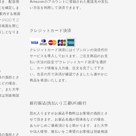
頂き、配送情
Amazonのアカウントに登録された配送先や支払
文を確定しま
い方法を利用して決済できます。
ご案内する画面
ージににてご
済画面を閉じ
クレジットカード決済
直しとなりま
クレジットカード決済にはイプシロンの決済代行
サービスを導入しております。ご注文商品のお支
払い方法の設定で"クレジットカード決済"を選択
し、カード情報を入力後、注文を完了して下さ
)
い。当店の方で決済が確認できましたら速やかに
様の負担とさ
商品を発送いたします。
などの場合、
す。また大学
様は別途相談
銀行振込(先払い) 三菱UFJ銀行
恐れ入りますがお振込手数料はお客様の負担とさ
せて頂きます。お振込名義が団体名などの場合、
あらかじめご連絡頂けると助かります。また大学
や法人様等、後払いをご希望のお客様は別途相談
様の負担とさ