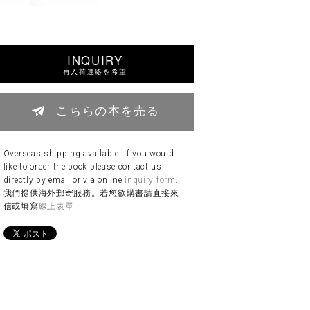
INQUIRY
再入荷連絡を希望
こちらの本を売る
Overseas shipping available. If you would
like to order the book please contact us
directly by email or via online
inquiry form
.
我們提供海外郵寄服務。若您欲購書請直接來
信或填寫
線上表單