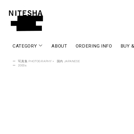
CATEGORY
ABOUT
ORDERING INFO
BUY &
ー
写真集 PHOTOGRAPHY
>
国内 JAPANESE
ー
2000s