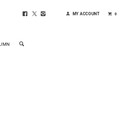
MY ACCOUNT
0
UMN