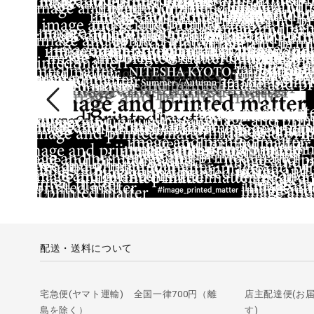
配送・送料について
宅急便(ヤマト運輸) 全国一律700円（離
店主配達便(お
島を除く）
す)