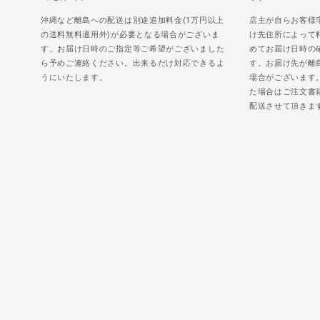
沖縄など離島への配送は別途追加料金(1万円以上
店主が自らお客様
の送料無料適用外)が必要となる場合がございま
け先住所によって
す。お届け日時のご指定等ご希望がございました
めてお届け日時の
ら予めご連絡ください。出来るだけ対応できるよ
す。お届け先が離
うにいたします。
場合がございます
た場合はご注文書
配送させて頂きま