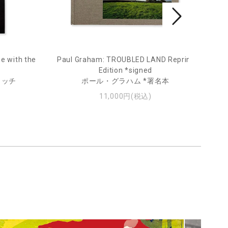
e with the
Paul Graham: TROUBLED LAND Reprint
Fro
Edition *signed
ィッチ
ポール・グラハム *署名本
11,000円(税込)