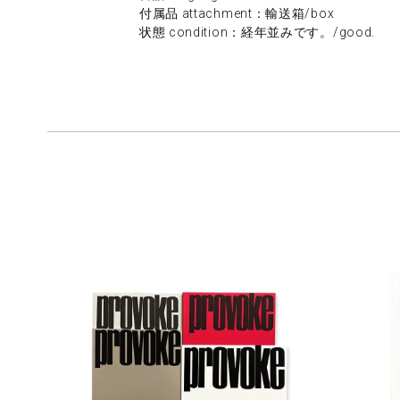
付属品 attachment：輸送箱/box
状態 condition：経年並みです。/good.