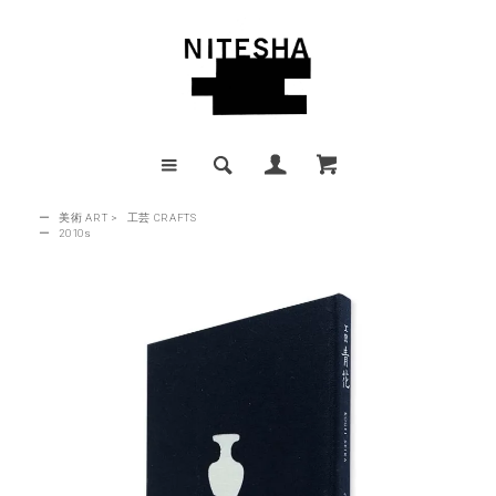
ー
美術 ART
>
工芸 CRAFTS
ー
2010s