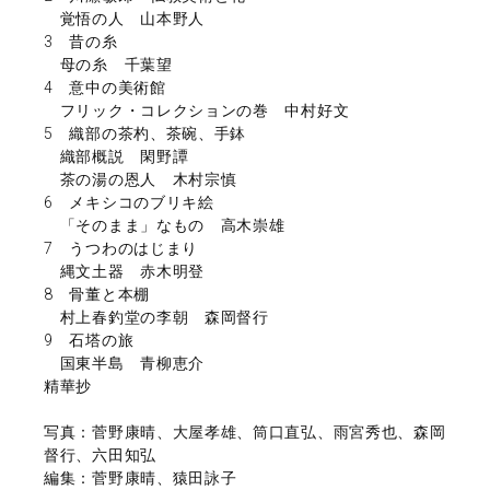
覚悟の人 山本野人
3 昔の糸
母の糸 千葉望
4 意中の美術館
フリック・コレクションの巻 中村好文
5 織部の茶杓、茶碗、手鉢
織部概説 閑野譚
茶の湯の恩人 木村宗慎
6 メキシコのブリキ絵
「そのまま」なもの 高木崇雄
7 うつわのはじまり
縄文土器 赤木明登
8 骨董と本棚
村上春釣堂の李朝 森岡督行
9 石塔の旅
国東半島 青柳恵介
精華抄
写真：菅野康晴、大屋孝雄、筒口直弘、雨宮秀也、森岡
督行、六田知弘
編集：菅野康晴、猿田詠子