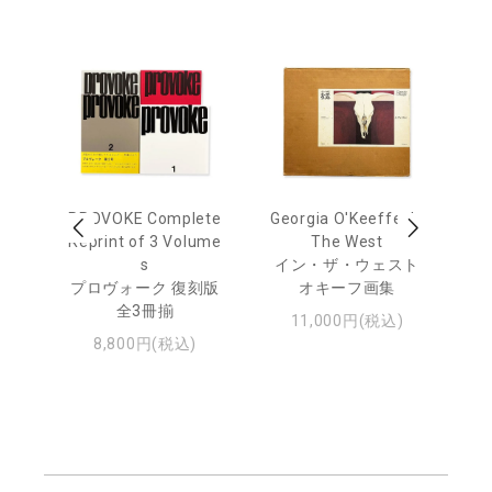
 Ja
PROVOKE Complete
Georgia O'Keeffe: In
Ha
urn
Reprint of 3 Volume
The West
te
s
イン・ザ・ウェスト
日
プロヴォーク 復刻版
オキーフ画集
・ジ
全3冊揃
11,000円(税込)
8,800円(税込)