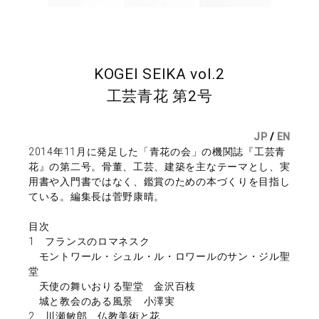
KOGEI SEIKA vol.2
工芸青花 第2号
JP
/
EN
2014年11月に発足した「青花の会」の機関誌『工芸青
花』の第二号。骨董、工芸、建築を主なテーマとし、実
用書や入門書ではなく、鑑賞のための本づくりを目指し
ている。編集長は菅野康晴。
目次
1 フランスのロマネスク
モントワール・シュル・ル・ロワールのサン・ジル聖
堂
天使の舞いおりる聖堂 金沢百枝
城と教会のある風景 小澤実
2 川瀬敏郎 仏教美術と花