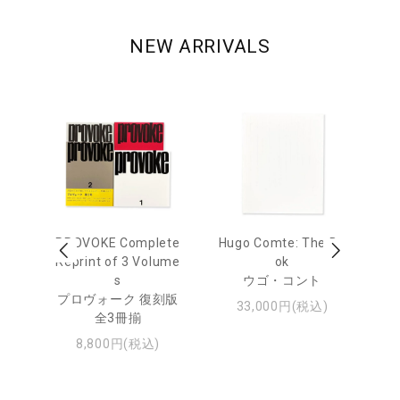
NEW ARRIVALS
age
PROVOKE Complete
Hugo Comte: The Bo
M
 20
Reprint of 3 Volume
ok
Th
s
ウゴ・コント
ジュ
プロヴォーク 復刻版
33,000円(税込)
全3冊揃
8,800円(税込)