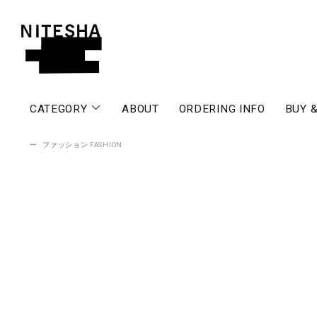
CATEGORY
ABOUT
ORDERING INFO
BUY &
ー
ファッション FASHION