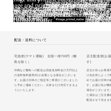
配送・送料について
宅急便(ヤマト運輸) 全国一律700円（離
店主配達便(お
島を除く）
す)
沖縄など離島への配送は別途追加料金(1万円以上
店主が自らお客様
の送料無料適用外)が必要となる場合がございま
け先住所によって
す。お届け日時のご指定等ご希望がございました
めてお届け日時の
ら予めご連絡ください。出来るだけ対応できるよ
す。お届け先が離
うにいたします。
場合がございます
た場合はご注文書
配送させて頂きま