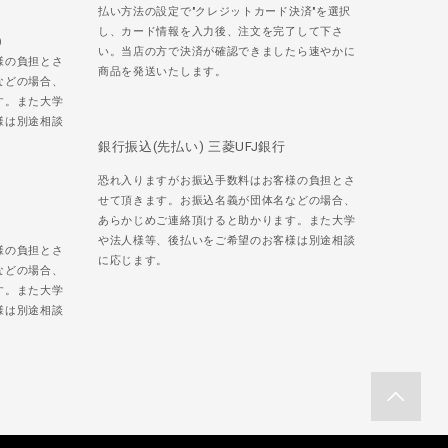
払い方法の設定で"クレジットカード決済"を選択
し、カード情報を入力後、注文を完了して下さ
)
い。当店の方で決済が確認できましたら速やかに
様の負担とさ
商品を発送いたします。
などの場合、
す。また大学
様は別途相談
銀行振込(先払い) 三菱UFJ銀行
恐れ入りますがお振込手数料はお客様の負担とさ
せて頂きます。お振込名義が団体名などの場合、
あらかじめご連絡頂けると助かります。また大学
や法人様等、後払いをご希望のお客様は別途相談
様の負担とさ
に応じます。
などの場合、
す。また大学
様は別途相談