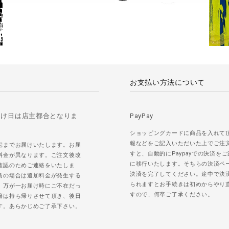
お支払い方法について
届け日は店主都合となりま
PayPay
ショッピングカードに商品を入れて
報などをご記入いただいた上でご注
宅までお届けいたします。お届
すと、自動的にPaypayでの決済を
料金が異なります。ご注文後改
に移行いたします。そちらの決済ペ
確認のためご連絡をいたしま
決済を完了してください。途中で決
島の場合は追加料金が発生する
られますとお手続きは初めからやり
。万が一お届け時にご不在だっ
すので、何卒ご了承ください。
籍は持ち帰りさせて頂き、後日
す。あらかじめご了承下さい。