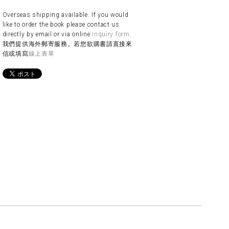
Overseas shipping available. If you would
like to order the book please contact us
directly by email or via online
inquiry form
.
我們提供海外郵寄服務。若您欲購書請直接來
信或填寫
線上表單