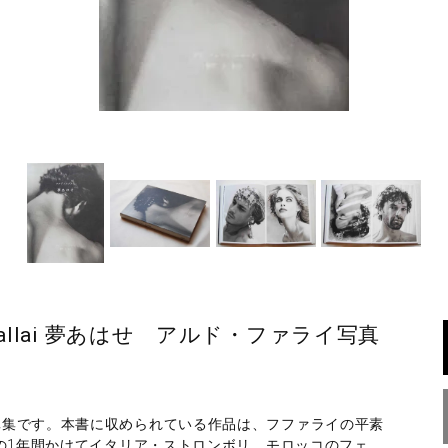
Aldo Fallai 夢あはせ アルド・ファライ写真
真集です。本書に収められている作品は、フファライの平素
年の1年間かけてイタリア・ストロンボリ、モロッコのフェ