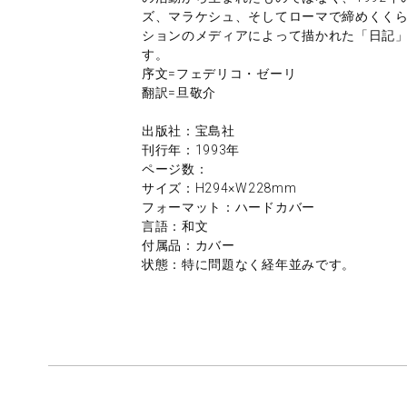
ズ、マラケシュ、そしてローマで締めくく
ションのメディアによって描かれた「日記
す。
序文=フェデリコ・ゼーリ
翻訳=旦敬介
出版社：宝島社
刊行年：1993年
ページ数：
サイズ：H294×W228mm
フォーマット：ハードカバー
言語：和文
付属品：カバー
状態：特に問題なく経年並みです。