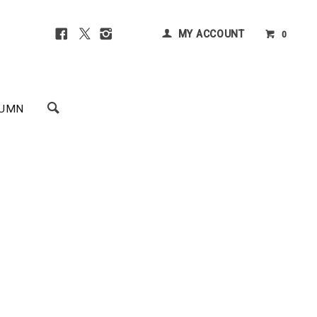
MY ACCOUNT
0
UMN